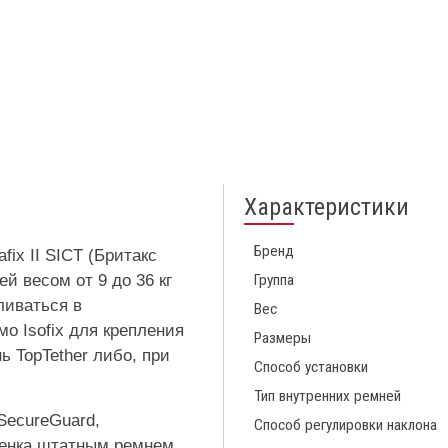
Характеристики
Бренд
ix II SICT (Бритакс
й весом от 9 до 36 кг
Группа
ливаться в
Вес
о Isofix для крепления
Размеры
 TopTether либо, при
Способ установки
Тип внутренних ремней
SecureGuard,
Способ регулировки наклона
бенка штатным ремнем.