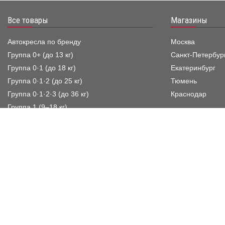
Все товары
Магазины
Автокресла по бренду
Москва
Группа 0+ (до 13 кг)
Санкт-Петербур
Группа 0·1 (до 18 кг)
Екатеринбург
Группа 0·1·2 (до 25 кг)
Тюмень
Группа 0·1·2·3 (до 36 кг)
Краснодар
Группа 1 (9–18 кг)
Группа 1·2 (9–25 кг)
Группа 1·2·3 (9–36 кг)
Группа 2·3 (15–36 кг)
Бустеры, Группа 3 (22–36 кг)
Аксессуары
Детские велосипеды
Детские самокаты и беговелы
Детские коляски