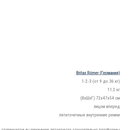
Britax Römer
(Германия)
1-2-3 (от 9 до 36 кг)
11.2 кг
(ВхШхГ) 72x47x54 см
лицом вперед
пятиточечные внутренние ремни
ступенчатое выдвижение автокресла относительно платформы