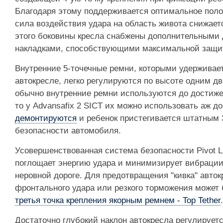
Благодаря этому поддерживается оптимальное поло
сила воздействия удара на область живота снижае
этого боковины кресла снабжены дополнительным
накладками, способствующими максимальной защит
Внутренние 5-точечные ремни, которыми удерживает
автокресле, легко регулируются по высоте одним д
обычно внутренние ремни используются до достижен
то у Advansafix 2 SICT их можно использовать аж до 
демонтируются
и ребенок пристегивается штатным
безопасности автомобиля.
Усовершенствованная система безопасности Pivot 
поглощает энергию удара и минимизирует вибрации
неровной дороге. Для предотвращения "кивка" авток
фронтального удара или резкого торможения может
третья точка крепления якорным ремнем - Top Tether
.
Достаточно глубокий наклон автокресла регулируетс