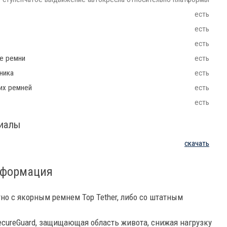
есть
есть
есть
ие ремни
есть
ника
есть
их ремней
есть
есть
риалы
скачать
нформация
тно с якорным ремнем Top Tether, либо со штатным
ecureGuard, защищающая область живота, снижая нагрузку