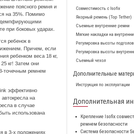
жение поясного ремня и
Совместимость с Isofix
тся на 35%. Помимо
Якорный ремень (Top Tether)
и демпфирующими
Съемные внутренние ремни
е при боковых ударах.
Мягкие накладки на внутренн
ся ребенок в
Регулировка высоты подголов
вижением. Причем, если
Регулировка высоты внутренн
ия ребенком веса 18 кг,
Съемный чехол
25 кг! Затем они
 3-точечным ремнем
Дополнительные мате
Инструкция по эксплуатации
Link эффективно
 автокресла на
Дополнительная и
ресла в случае
 быть использована
Крепление Isofix совмес
ремнем безопасности
Система безопасности S
я в 3-х положениях