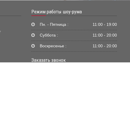
Режим работы шоу-рума
Пн. - Пятница :
11:00 - 19:00
г
Суббота :
11:00 - 20:00
Воскресенье :
11:00 - 20:00
Заказать звонок
Жду звонка
Нажимая кнопку «Жду звонка», я даю согласие
ИП Япэскуртэ Александр Иванович на
обработку персональных данных на условиях и
в целях, определённых
«Политикой
.
конфиденциальности»