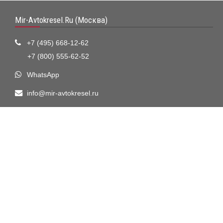
Mir-Avtokresel.Ru (Москва)
+7 (495) 668-12-62
+7 (800) 555-62-52
WhatsApp
info@mir-avtokresel.ru
Визитная карточка
Москва, 2-ой Котляковский переулок, дом 1, стр.34
Способы оплаты