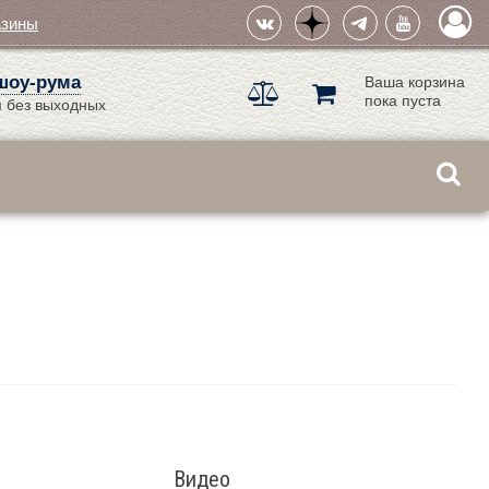
азины
шоу-рума
Ваша корзина
пока пуста
 без выходных
Видео