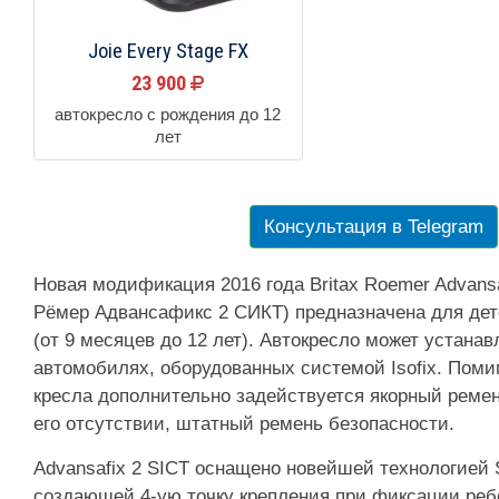
Joie Every Stage FX
23 900
автокресло с рождения до 12
лет
Консультация в Telegram
Новая модификация 2016 года Britax Roemer Advansaf
Рёмер Адвансафикс 2 СИКТ) предназначена для дете
(от 9 месяцев до 12 лет). Автокресло может устанав
автомобилях, оборудованных системой Isofix. Помим
кресла дополнительно задействуется якорный ремень
его отсутствии, штатный ремень безопасности.
Advansafix 2 SICT оснащено новейшей технологией 
создающей 4-ую точку крепления при фиксации ре