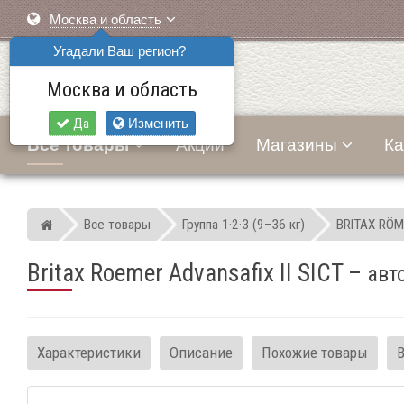
Москва и область
Угадали Ваш регион?
Москва и область
Да
Изменить
Все товары
Акции
Магазины
Ка
Все товары
Группа 1·2·3 (9–36 кг)
BRITAX RÖM
Мир детских автокресел
Britax Roemer Advansafix II SICT
–
авт
Характеристики
Описание
Похожие товары