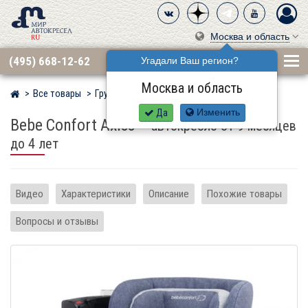
Москва и область
(495) 668-12-62
Угадали Ваш регион?
Москва и область
Все товары
Группа 1 (9–18 кг)
BEBE CONFORT
Мир детских автокресел
Да
Изменить
Bebe Confort Axiss
–
автокресло от 9 месяцев
до 4 лет
Видео
Характеристики
Описание
Похожие товары
Вопросы и отзывы