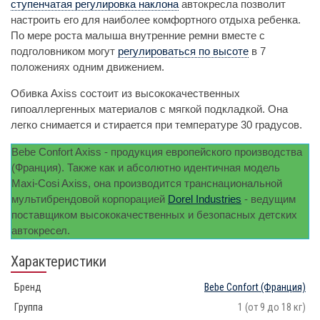
ступенчатая регулировка наклона
автокресла позволит
настроить его для наиболее комфортного отдыха ребенка.
По мере роста малыша внутренние ремни вместе с
подголовником могут
регулироваться по высоте
в 7
положениях одним движением.
Обивка Axiss состоит из высококачественных
гипоаллергенных материалов с мягкой подкладкой. Она
легко снимается и стирается при температуре 30 градусов.
Bebe Confort Axiss - продукция европейского производства
(Франция). Также как и абсолютно идентичная модель
Maxi-Cosi Axiss, она производится транснациональной
мультибрендовой корпорацией
Dorel Industries
- ведущим
поставщиком высококачественных и безопасных детских
автокресел.
Характеристики
Бренд
Bebe Confort
(Франция)
Группа
1 (от 9 до 18 кг)