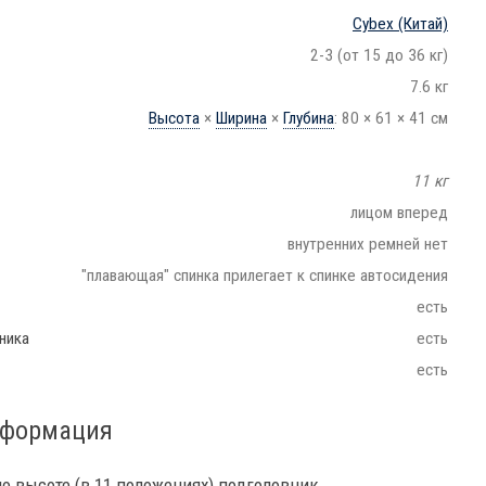
Cybex
(Китай)
2-3 (от 15 до 36 кг)
7.6 кг
Высота
×
Ширина
×
Глубина
: 80 × 61 × 41 см
11 кг
лицом вперед
внутренних ремней нет
"плавающая" спинка прилегает к спинке автосидения
есть
ника
есть
есть
нформация
о высоте (в 11 положениях) подголовник