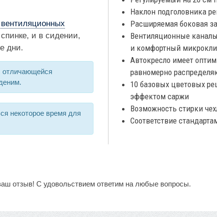
Наклон подголовника рег
 вентиляционных
Расширяемая боковая за
 спинке, и в сидении,
Вентиляционные каналы
е дни.
и комфортный микрокл
Автокресло имеет опти
s, отличающейся
равномерно распределя
деним.
10 базовых цветовых ре
эффектом саржи
Возможность стирки чехл
ся некоторое время для
Соответствие стандарта
ваш отзыв! С удовольствием ответим на любые вопросы.