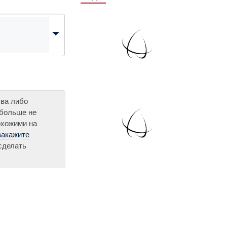
тва либо
 больше не
охожими на
закажите
сделать