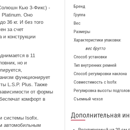
Бренд
 Солюшн Кью 3-Фикс) -
 Platinum. Оно
Группа
о 36 кг. И без того
Вес
ен за счет
Размеры
 и конструкции
Характеристики упаковки:
вес брутто
однимается в 11
Способ установки
овник, но и
Тип внутренних ремней
лируется,
Способ регулировки наклона
ханизм функционирует
Совместимость с Isofix
ы L.S.P. Plus. Также
Регулировка высоты подголов
 зависимости от формы
беспечат комфорт в
Съемный чехол
Дополнительная и
 системы Isofix.
ым автомобильным
Регулируемый на 20 см п