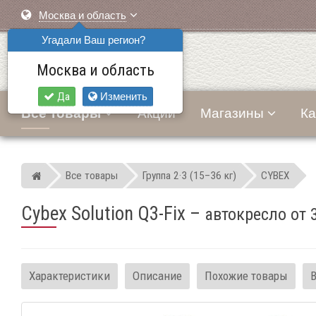
Москва и область
Угадали Ваш регион?
Москва и область
Да
Изменить
Все товары
Акции
Магазины
Ка
Все товары
Группа 2·3 (15–36 кг)
CYBEX
Мир детских автокресел
Cybex Solution Q3-Fix
–
автокресло от 
Характеристики
Описание
Похожие товары