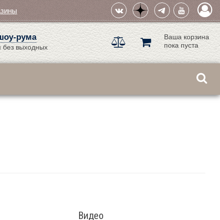
азины
шоу-рума
Ваша корзина
пока пуста
 без выходных
Видео