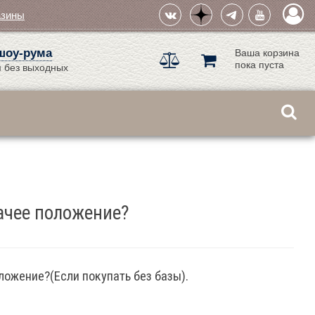
азины
шоу-рума
Ваша корзина
пока пуста
 без выходных
жачее положение?
оложение?(Если покупать без базы).