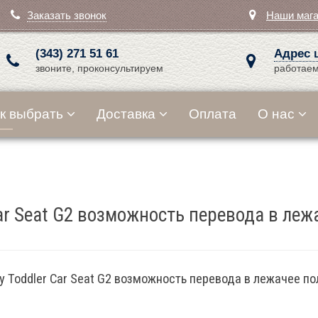
Заказать звонок
Наши маг
(343) 271 51 61
Адрес 
звоните, проконсультируем
работаем
к выбрать
Доставка
Оплата
О нас
 Car Seat G2 возможность перевода в ле
by Toddler Car Seat G2 возможность перевода в лежачее п