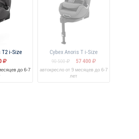
 T2 i-Size
Cybex Anoris T i-Size
00
57 400
90 500
месяцев до 6-7
автокресло от 9 месяцев до 6-7
т
лет