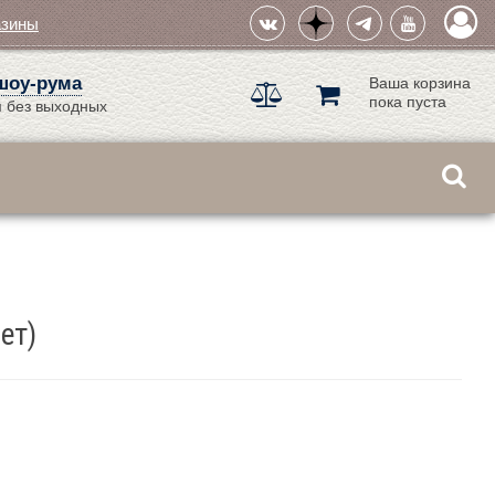
азины
шоу-рума
Ваша корзина
пока пуста
 без выходных
ет)