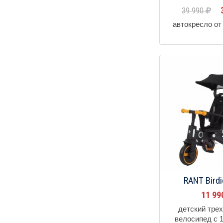
39 990
автокресло от 
RANT Bird
11 9
детский тре
велосипед с 1