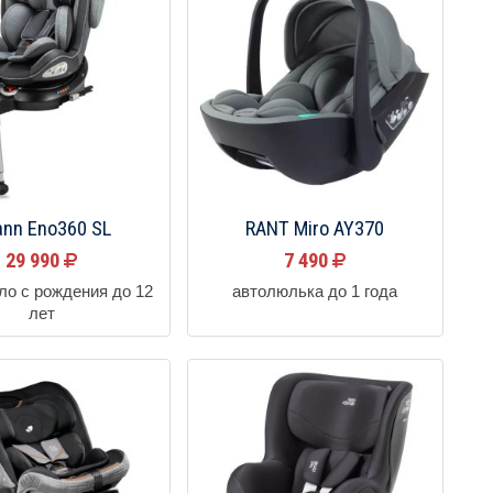
nn Eno360 SL
RANT Miro AY370
29 990
7 490
ло с рождения до 12
автолюлька до 1 года
лет