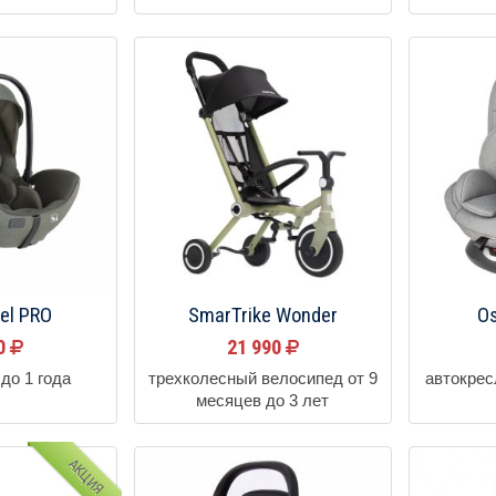
vel PRO
SmarTrike Wonder
O
00
21 990
до 1 года
трехколесный велосипед от 9
автокрес
месяцев до 3 лет
АКЦИЯ