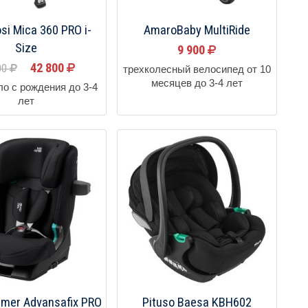
si Mica 360 PRO i-
AmaroBaby MultiRide
Size
9 900
42 800
00
трехколесный велосипед от 10
месяцев до 3-4 лет
ло с рождения до 3-4
лет
emer Advansafix PRO
Pituso Baesa KBH602