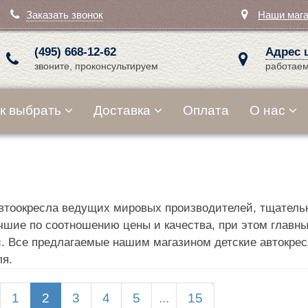
Заказать звонок
Наши маг
(495) 668-12-62
Адрес 
звоните, проконсультируем
работаем
к выбрать
Доставка
Оплата
О нас
автоокресла ведущих мировых производителей, тщатель
чшие по соотношению цены и качества, при этом главн
. Все предлагаемые нашим магазином детские автокре
ля.
1
2
3
4
5
...
15