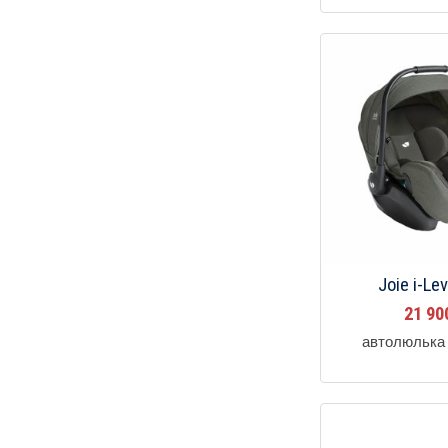
Joie i-Le
21 9
автолюлька 