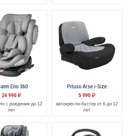
sann Eno 360
Pituso Arse i-Size
24 990
5 990
ло с рождения до 12
автокресло-бустер от 6 до 12
лет
лет