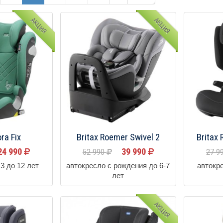
АКЦИЯ
АКЦИЯ
ra Fix
Britax Roemer Swivel 2
Britax
24 990
39 990
52 990
27 9
3 до 12 лет
автокресло с рождения до 6-7
автокре
лет
АКЦИЯ