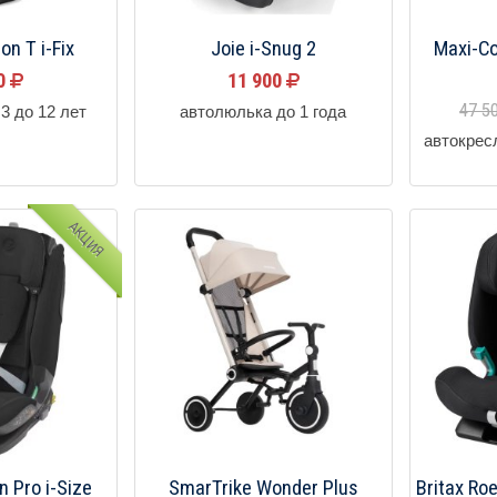
on T i-Fix
Joie i-Snug 2
Maxi-Co
90
11 900
47 5
3 до 12 лет
автолюлька до 1 года
автокрес
АКЦИЯ
n Pro i-Size
SmarTrike Wonder Plus
Britax Ro