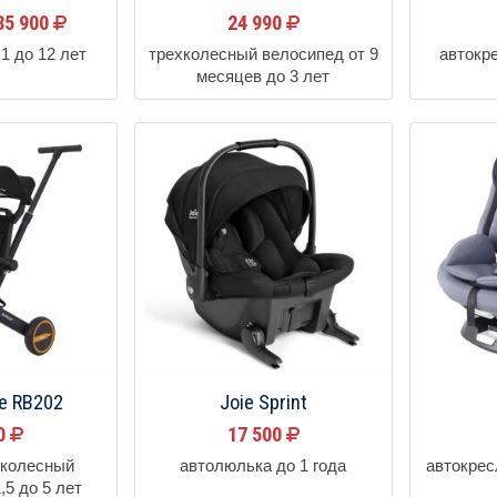
35 900
24 990
1 до 12 лет
трехколесный велосипед от 9
автокре
месяцев до 3 лет
ie RB202
Joie Sprint
90
17 500
хколесный
автолюлька до 1 года
автокрес
,5 до 5 лет