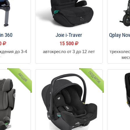
in 360
Joie i-Traver
Qplay Nov
00
15 500
ждения до 3-4
автокресло от 3 до 12 лет
трехколес
т
мес
ПОДАРОК
АКЦИЯ