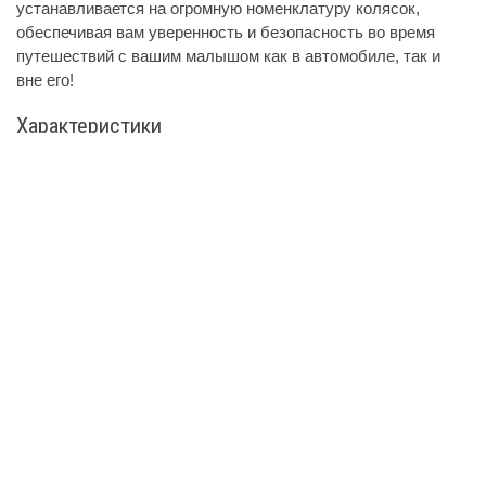
устанавливается на огромную номенклатуру колясок,
обеспечивая вам уверенность и безопасность во время
путешествий с вашим малышом как в автомобиле, так и
вне его!
Характеристики
Бренд
Agex
(Южная Корея)
Группа
0+ (до 13 кг)
Вес
3.5 кг
Размеры
Внутренние размеры:
Как мы снимаем внутренние размеры?
ширина
300 мм
глубина
240 мм
высота
200 мм
Характеристики упаковки:
ширина
450 мм
длина
695 мм