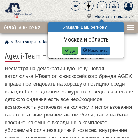
Москва и область
(495) 668-12-62
Угадали Ваш регион?
Москва и область
Все товары
Автокресла по бренду
AGEX
Мир детских автокресел
Да
Изменить
Agex i-Team
–
автолюлька до 1 года
Несмотря на демократичную цену, новая
автолюлька i-Team от южнокорейского бренда AGEX
вправе претендовать на хорошую позицию среди
гораздо более дорогих конкурентов, ведь в арсенале
детского сиденья есть все необходимое:
возможность установки на коляску и использования
как со штатным ремнем автомобиля, так и на базе
изофикс, съемные вкладыши в комплекте,
убираемый солнцезащитный козырек, внутренние
ремни с мягкими противоскользящими накладками,