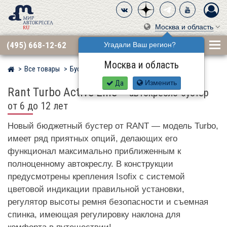
Москва и область
(495) 668-12-62
Угадали Ваш регион?
Москва и область
Все товары
Бустеры, Группа 3 (22–36 кг)
RANT
Мир детских автокресел
Да
Изменить
Rant Turbo Active Line
–
автокресло-бустер
от 6 до 12 лет
Новый бюджетный бустер от RANT — модель Turbo,
имеет ряд приятных опций, делающих его
функционал максимально приближенным к
полноценному автокреслу. В конструкции
предусмотрены крепления Isofix с системой
цветовой индикации правильной установки,
регулятор высоты ремня безопасности и съемная
спинка, имеющая регулировку наклона для