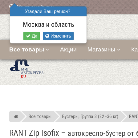
Москва и область
Угадали Ваш регион?
Москва и область
Да
Изменить
Все товары
Акции
Магазины
Ка
Все товары
Бустеры, Группа 3 (22–36 кг)
RAN
Мир детских автокресел
RANT Zip Isofix
–
автокресло-бустер от 