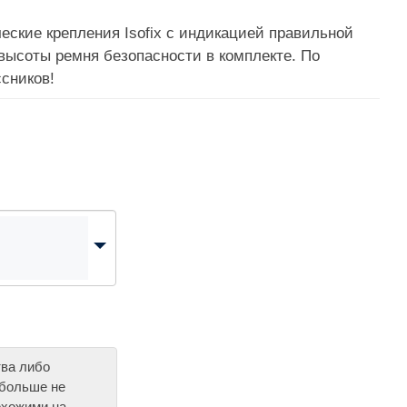
еские крепления Isofix с индикацией правильной
 высоты ремня безопасности в комплекте. По
сников!
тва либо
 больше не
охожими на