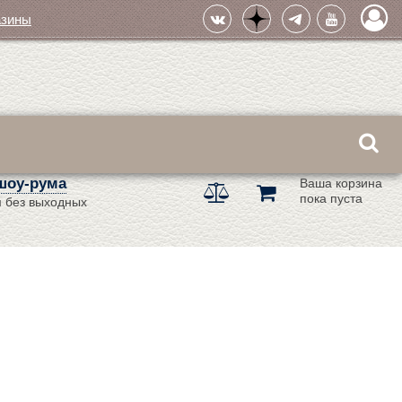
азины
шоу-рума
Ваша корзина
пока пуста
 без выходных