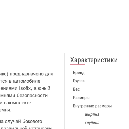
Характеристики
Бренд
икс) предназначено для
ется в автомобиле
Группа
ениями Isofix, а юный
Вес
емнями безопасности
Размеры
 в комплекте
Внутренние размеры:
емня.
ширина
на случай бокового
глубина
 правильной установки