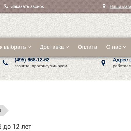
Заказать звонок
Наши маг
к выбрать
Доставка
Оплата
О нас
(495) 668-12-62
Адрес 
звоните, проконсультируем
работаем
T
6 до 12 лет