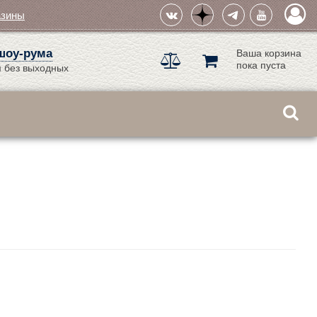
азины
шоу-рума
Ваша корзина
пока пуста
 без выходных