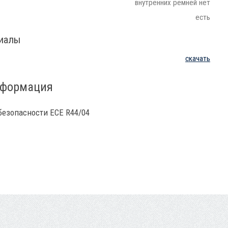
внутренних ремней нет
есть
риалы
скачать
нформация
безопасности ECE R44/04