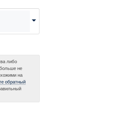
тва либо
 больше не
охожими на
те обратный
правильный