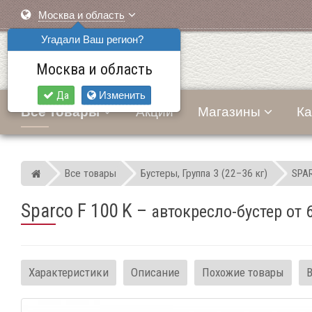
Москва и область
Угадали Ваш регион?
Москва и область
Да
Изменить
Все товары
Акции
Магазины
Ка
Все товары
Бустеры, Группа 3 (22–36 кг)
SPA
Мир детских автокресел
Sparco F 100 K
–
автокресло-бустер от 6
Характеристики
Описание
Похожие товары