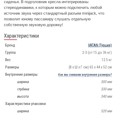
сиденья. В подголовник кресла интегрированы
стереодинамики, к которым можно подключить любой
источник звука через стандартный разъем minijack, что
позволит юному пассажиру слушать отдельную
собственную звуковую дорожку!
Характеристики
Бренд
VATAN
(Турция)
Группа
2-3 (от 15 до 36 кг)
Вес
12.5 кг
Размеры
(В х Ш х Г см) 65 x 44 x 52 см
Внутренние размеры:
Как мы снимаем внутренние размеры?
ширина
300 мм
глубина
330 мм
высота
340 мм
Характеристики упаковки:
ширина
520 мм