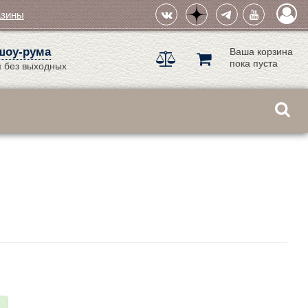
азины
шоу-рума
Ваша корзина
пока пуста
 без выходных