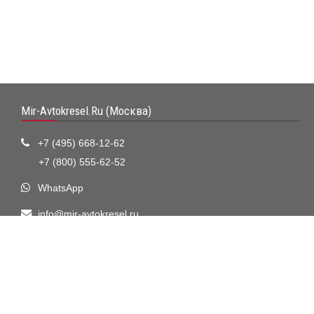
Mir-Avtokresel.Ru (Москва)
+7 (495) 668-12-62
+7 (800) 555-62-52
WhatsApp
info@mir-avtokresel.ru
Визитная карточка
Москва, 2-ой Котляковский переулок, дом 1, стр.34