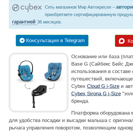
автор
Сеть магазинов Мир Автокресел –
приобретаете сертифицированную продукц
гарантией
36 месяцев.
Консультация в Telegram
Ко
Основание или база (пла
Base G (Сайбекс Бейс Дж
использования в составе
путешествий, включающе
Cybex
Cloud G i-Size
и авт
Cybex Sirona G i-Size
"зол
бренда.
Платформа оборудована 
для удобства посадки и высадки малыша с оригина
рычага управления поворотом, позволяющим однов