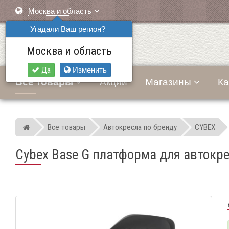
Москва и область
Угадали Ваш регион?
Москва и область
Да
Изменить
Все товары
Акции
Магазины
Ка
Все товары
Автокресла по бренду
CYBEX
Мир детских автокресел
Cybex Base G платформа для автокр