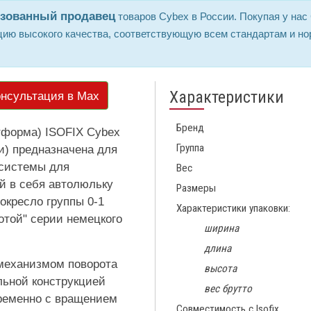
изованный продавец
товаров Cybex в России. Покупая у на
ию высокого качества, соответствующую всем стандартам и но
Характеристики
нсультация в Max
Бренд
тформа) ISOFIX Cybex
Группа
и) предназначена для
 системы для
Вес
й в себя автолюльку
Размеры
окресло группы 0-1
Характеристики упаковки:
отой" серии немецкого
ширина
длина
механизмом поворота
высота
льной конструкцией
вес брутто
ременно с вращением
Совместимость с Isofix