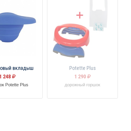
новый вкладыш
Potette Plus
1 248
1 290
ок Potette Plus
дорожный горшок