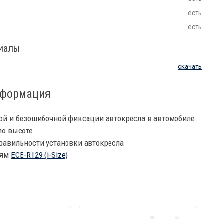
e
есть
есть
риалы
скачать
нформация
ой и безошибочной фиксации автокресла в автомобиле
по высоте
равильности установки автокресла
иям
ECE-R129 (i-Size)