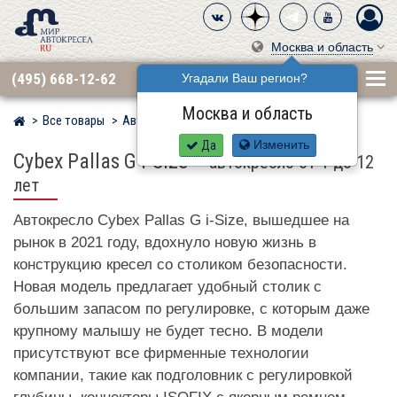
Москва и область
(495) 668-12-62
Угадали Ваш регион?
Москва и область
Все товары
Автокресла по бренду
CYBEX
Мир детских автокресел
Да
Изменить
Cybex Pallas G i-Size
–
автокресло от 1 до 12
лет
Автокресло Cybex Pallas G i-Size, вышедшее на
рынок в 2021 году, вдохнуло новую жизнь в
конструкцию кресел со столиком безопасности.
Новая модель предлагает удобный столик с
большим запасом по регулировке, с которым даже
крупному малышу не будет тесно. В модели
присутствуют все фирменные технологии
компании, такие как подголовник с регулировкой