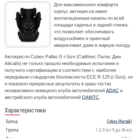
Для максимального комфорта
корпус автокресла имеет
вентиляционные каналы по всей
площади сиденья и задней спинки,
что позволяет обеспечивать
воздухообмен и приятный
микроклимат даже в жаркую погоду.
Автокресло Cybex Pallas G i-Size (Сайбекс Палас Джи
Айсайз) не только прошло необходимые испытания и
получило сертификацию в соответствии с наиболее
передовым стандартом безопасности ECE R-129 (i-Size), но
и показало прекрасные результаты в краш-тестах
независимого немецкого клуба автолюбителей
ADAC
и
австрийского клуба автолюбителей
OAMTC
.
Характеристики
Бренд
Cybex
(Китай)
Группа
1-2-3 (от 9 до 36 кг)