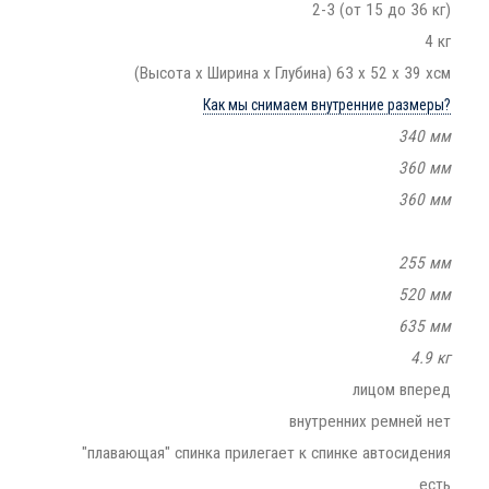
2-3 (от 15 до 36 кг)
4 кг
(Высота х Ширина х Глубина) 63 х 52 х 39 хсм
Как мы снимаем внутренние размеры?
340 мм
360 мм
360 мм
255 мм
520 мм
635 мм
4.9 кг
лицом вперед
внутренних ремней нет
"плавающая" спинка прилегает к спинке автосидения
есть