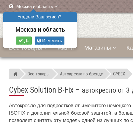
Москва и область
Угадали Ваш регион?
Москва и область
Да
Изменить
Все товары
Акции
Магазины
Ка
Все товары
Автокресла по бренду
CYBEX
Мир детских автокресел
Cybex Solution B-Fix
–
автокресло от 3 
Автокресло для подростков от именитого немецкого
ISOFIX и дополнительной боковой защитой, а больш
позволяет считать эту модель одной из лучших по 