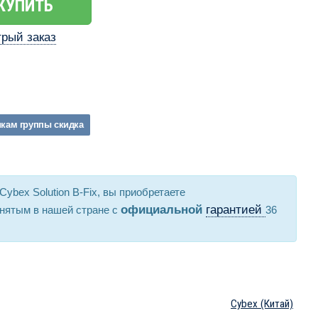
КУПИТЬ
рый заказ
икам
группы
скидка
Cybex Solution B-Fix, вы приобретаете
официальной
гарантией
нятым в нашей стране с
36
Cybex
(Китай)