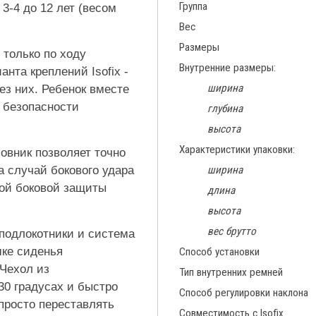
Группа
3-4 до 12 лет (весом
Вес
Размеры
 только по ходу
Внутренние размеры:
нта креплений Isofix -
ширина
ез них. Ребенок вместе
 безопасности
глубина
высота
Характеристики упаковки:
овник позволяет точно
а случай бокового удара
ширина
ой боковой защиты
длина
высота
вес брутто
подлокотники и система
шке сиденья
Способ установки
 Чехол из
Тип внутренних ремней
30 градусах и быстро
Способ регулировки наклона
просто переставлять
Совместимость с Isofix