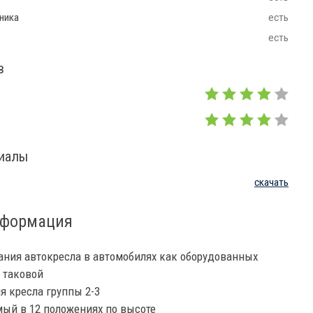
ника
есть
есть
в
риалы
скачать
нформация
ния автокресла в автомобилях как оборудованных
з таковой
я кресла группы 2-3
мый в 12 положениях по высоте