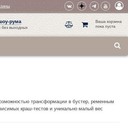
азины
шоу-рума
Ваша корзина
пока пуста
 без выходных
с возможностью трансформации в бустер, ременным
ависимых краш-тестов и уникально малый вес