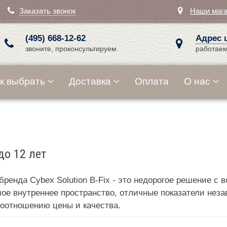
Заказать звонок
Наши маг
(495) 668-12-62
Адрес 
звоните, проконсультируем
работаем
к выбрать
Доставка
Оплата
О нас
до 12 лет
 бренда Cybex Solution B-Fix - это недорогое решение 
ое внутреннее пространство, отличные показатели нез
соотношению цены и качества.