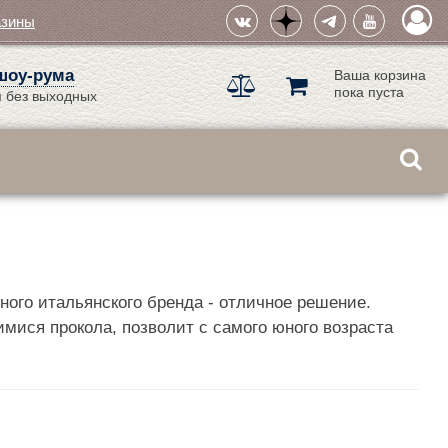
азины
шоу-рума
Ваша корзина
пока пуста
 без выходных
го итальянского бренда - отличное решение.
имися прокола, позволит с самого юного возраста