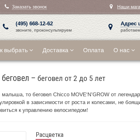
Заказать звонок
Наши маг
(495) 668-12-62
Адрес 
звоните, проконсультируем
работаем
к выбрать
Доставка
Оплата
О нас
 беговел
–
беговел от 2 до 5 лет
малыша, то беговел Chicco MOVE‘N’GROW от легендарно
улировкой в зависимости от роста и колесами, не боящ
овиться к управлению велосипедом!
Расцветка