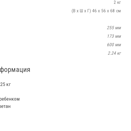
2 кг
(В х Ш х Г) 46 x 56 x 68 см
255 мм
173 мм
600 мм
2.24 кг
нформация
25 кг
 ребенком
ретан