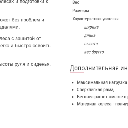
лесах и подготовки к
Вес
Размеры
Характеристики упаковки:
может без проблем и
педалями.
ширина
длина
леса с защитой от
высота
гко и быстро освоить
вес брутто
ысоты руля и сиденья,
Дополнительная и
Максимальная нагрузка 
Сверхлегкая рама,
Беговел растет вместе с
Материал колеса - полиу