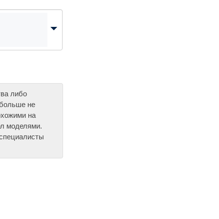
тва либо
 больше не
охожими на
л моделями.
 специалисты