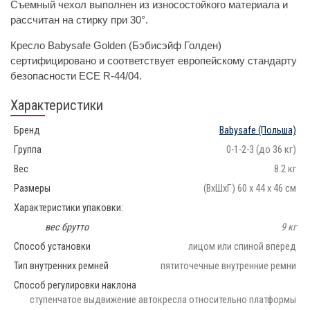
Съемный чехол выполнен из износостойкого материала и
рассчитан на стирку при 30°.
Кресло Babysafe Golden (Бэбисэйф Голден)
сертифицировано и соответствует европейскому стандарту
безопасности ECE R-44/04.
Характеристики
Бренд
Babysafe
(Польша)
Группа
0-1-2-3 (до 36 кг)
Вес
8.2 кг
Размеры
(ВхШхГ) 60 x 44 x 46 см
Характеристики упаковки:
вес брутто
9 кг
Способ установки
лицом или спиной вперед
Тип внутренних ремней
пятиточечные внутренние ремни
Способ регулировки наклона
ступенчатое выдвижение автокресла относительно платформы