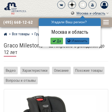
Москва и область
(495) 668-12-62
Угадали Ваш регион?
Москва и область
Все товары
Группа 0·1·2·3 (до 36 кг)
GRACO
Мир детских автокресел
Да
Изменить
Graco Milestone
–
автокресло с рождения до
12 лет
Видео
Характеристики
Описание
Похожие товары
Вопросы и отзывы