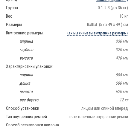
Группа
0-1-2-3 (до 36 кг)
Вес
10 кг
Размеры
ВхШхГ (57 х 49 х 49 ) см
Внутренние размеры:
Как мы снимаем внутренние размеры?
ширина
330 мм
глубина
320 мм
высота
470 мм
Характеристики упаковки:
ширина
505 мм
длина
500 мм
высота
620 мм
вес брутто
12 кг
Способ установки
лицом или спиной вперед
Тип внутренних ремней
пятиточечные внутренние ремни
Способ регулировки наклона
ступенчатое выдвижение автокресла относительно платформы