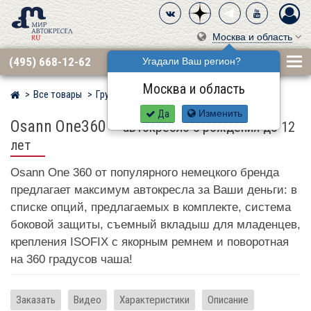
Москва и область
(495) 668-12-62
Угадали Ваш регион?
Москва и область
Все товары
Группа 0·1·2·3 (до 36 кг)
OSANN
Мир детских автокресел
Да
Изменить
Osann One360
–
автокресло с рождения до 12
лет
Osann One 360 от популярного немецкого бренда
предлагает максимум автокресла за Ваши деньги: в
списке опций, предлагаемых в комплекте, система
боковой защиты, съемный вкладыш для младенцев,
крепления ISOFIX с якорным ремнем и поворотная
на 360 градусов чаша!
Заказать
Видео
Характеристики
Описание