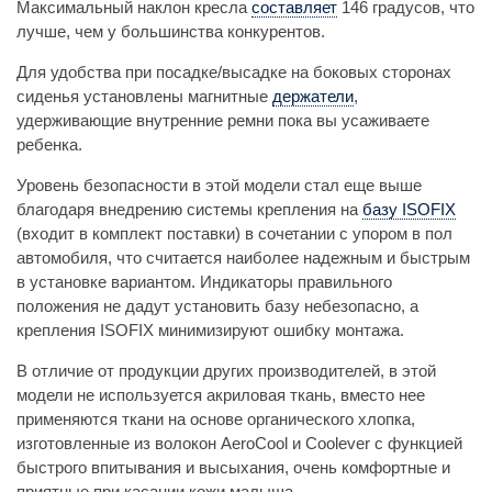
Максимальный наклон кресла
составляет
146 градусов, что
лучше, чем у большинства конкурентов.
Для удобства при посадке/высадке на боковых сторонах
сиденья установлены магнитные
держатели
,
удерживающие внутренние ремни пока вы усаживаете
ребенка.
Уровень безопасности в этой модели стал еще выше
благодаря внедрению системы крепления на
базу ISOFIX
(входит в комплект поставки) в сочетании с упором в пол
автомобиля, что считается наиболее надежным и быстрым
в установке вариантом. Индикаторы правильного
положения не дадут установить базу небезопасно, а
крепления ISOFIX минимизируют ошибку монтажа.
В отличие от продукции других производителей, в этой
модели не используется акриловая ткань, вместо нее
применяются ткани на основе органического хлопка,
изготовленные из волокон AeroCool и Coolever с функцией
быстрого впитывания и высыхания, очень комфортные и
приятные при касании кожи малыша.