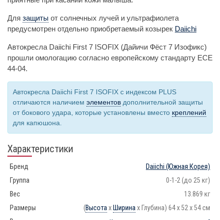
Для
защиты
от солнечных лучей и ультрафиолета
предусмотрен отдельно приобретаемый козырек
Daiichi
Автокресла Daiichi First 7 ISOFIX (Дайичи Фёст 7 Изофикс)
прошли омологацию согласно европейскому стандарту ECE
44-04.
Автокресла Daiichi First 7 ISOFIX с индексом PLUS
отличаются наличием
элементов
дополнительной защиты
от бокового удара, которые установлены вместо
креплений
для капюшона.
Характеристики
Бренд
Daiichi
(Южная Корея)
Группа
0-1-2 (до 25 кг)
Вес
13.869 кг
Размеры
(
Высота
х
Ширина
х Глубина) 64 х 52 х 54 см