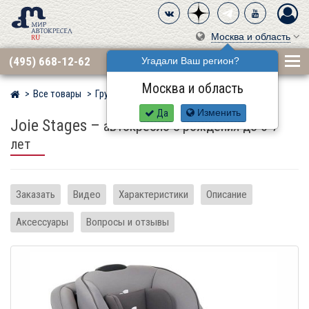
Москва и область
(495) 668-12-62
Угадали Ваш регион?
Москва и область
Все товары
Группа 0·1·2 (до 25 кг)
JOIE
Мир детских автокресел
Да
Изменить
Joie Stages
–
автокресло с рождения до 6-7
лет
Заказать
Видео
Характеристики
Описание
Аксессуары
Вопросы и отзывы