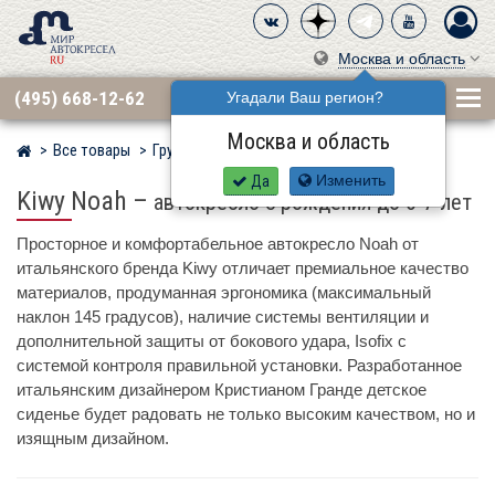
Москва и область
(495) 668-12-62
Угадали Ваш регион?
Москва и область
Все товары
Группа 0·1·2 (до 25 кг)
KIWY
Мир детских автокресел
Да
Изменить
Kiwy Noah
–
автокресло с рождения до 6-7 лет
Просторное и комфортабельное автокресло Noah от
итальянского бренда Kiwy отличает премиальное качество
материалов, продуманная эргономика (максимальный
наклон 145 градусов), наличие системы вентиляции и
дополнительной защиты от бокового удара, Isofix с
системой контроля правильной установки. Разработанное
итальянским дизайнером Кристианом Гранде детское
сиденье будет радовать не только высоким качеством, но и
изящным дизайном.