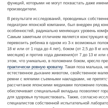
функций, которыми не могут похвастать даже имен
производители.
В результате исследований, проводимых собствен
педиатрии японской компании, был внедрен ряд кон
особенностей, радикально меняющих уровень комф
Самым заметным отличием является конструкция к
перевозить ребенка в одном из 3-х возможных полож
18 кг или от 1 года до 4 лет), боком (от 2,5 до 8 кг 
месяцев) и против хода движения(от 7 до 13 кг или 
этом, что уникально, в положении боком, кресло пр
практически ровную кроватку
. Такая поза малыша, 
естественное дыхание животом, свойственное мален
ремни с мягкими съемными накладками, не препят
рассчитаное японскими медиками положение голов
обеспечивает специальный вкладыш позволяют гор
для здоровья путешествовать. Также, согласно исс
специалистов собственной испытательной лаборато