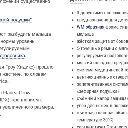
положении существенно
3 допустимых положени
предназначено для детей
рной подушки"
WM-образная
форма сиде
ю
малыша
даст разбудить малыша
жёсткая защита от боко
 нормы уровень
5-точечные ремни с мя
регулируемым
регулируемый подголов
дголовника
.
мягкий вкладыш предохр
ея Гроу Хидикс) прошло
система медицинской т
е жесткие, по словам
вентиляционные отверст
ica.
запатентованная систем
«зефирная подушка»
a Fladea Grow
съёмный капор защища
IDX), креплением с
упор для ножек в полож
 увеличенного размера,
съёмная тканевая обивка
а
температуре 30°С)
соответствует Стандарту