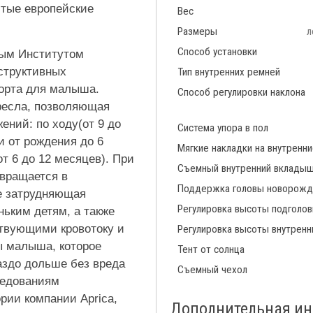
итые европейские
Вес
Размеры
л
Способ установки
ным Институтом
структивных
Тип внутренних ремней
орта для малыша.
Способ регулировки наклона
ресла, позволяющая
ений: по ходу(от 9 до
Система упора в пол
или от рождения до 6
Мягкие накладки на внутренн
от 6 до 12 месяцев). При
Съемный внутренний вклады
евращается в
Поддержка головы новорожд
не затрудняющая
Регулировка высоты подголов
ьким детям, а также
ствующими кровотоку и
Регулировка высоты внутренн
ы малыша, которое
Тент от солнца
аздо дольше без вреда
Съемный чехол
ледованиям
рии компании Aprica,
Дополнительная и