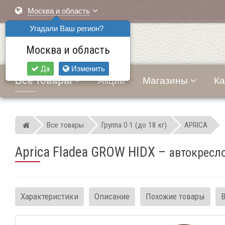
Москва и область
Угадали Ваш регион?
Москва и область
Да
Изменить
Все товары
Акции
Магазины
Ка
Все товары
Группа 0·1 (до 18 кг)
APRICA
Мир детских автокресел
Aprica Fladea GROW HIDX
–
автокресло
Характеристики
Описание
Похожие товары