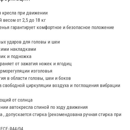
я кресла при движении
 весом от 2,5 до 18 кг
нья гарантирует комфортное и безопасное положение
вых ударов для головы и шеи
гкими накладками
ник и подножка
аняет от зажатия ножек и ягодиц
ерморегуляции изголовья
ия в области головы, шеи и боков
а свободной циркуляции воздуха и поглощения вибрации
ющий от солнца
ении автокресла спиной по ходу движения
 , допускается стирка (рекомендована ручная стирка при
 ECE-R44/04