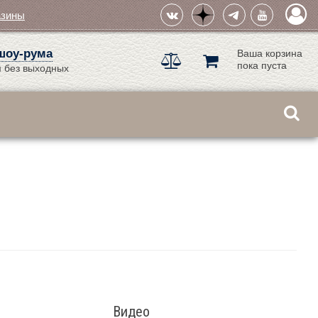
азины
шоу-рума
Ваша корзина
пока пуста
 без выходных
Видео