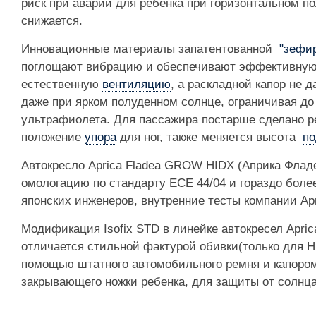
риск при аварии для ребенка при горизонтальном 
снижается.
Инновационные материалы запатентованной
"зефи
поглощают вибрацию и обеспечивают эффективну
естественную
вентиляцию
, а раскладной капор не 
даже при ярком полуденном солнце, ограничивая до
ультрафиолета. Для пассажира постарше сделано 
положение
упора
для ног, также меняется высота
по
Автокресло Aprica Fladea GROW HIDX (Априка Флад
омологацию по стандарту ECE 44/04 и гораздо боле
японских инженеров, внутренние тесты компании Apr
Модификация Isofix STD в линейке автокресел Apric
отличается стильной фактурой обивки(только для H
помощью штатного автомобильного ремня и капором
закрывающего ножки ребенка, для защиты от солнц