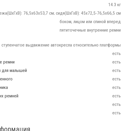
14.3 кг
ежа(ШхГхВ): 76,5х63х53,7 см; сидя(ШхГхВ): 45х72,5-76,5х66,5 см
боком, лицом или спиной вперед
пятиточечные внутренние ремни
ступенчатое выдвижение автокресла относительно платформы
есть
ие ремни
есть
ш для малышей
есть
енного
есть
ника
есть
их ремней
есть
есть
есть
нформация