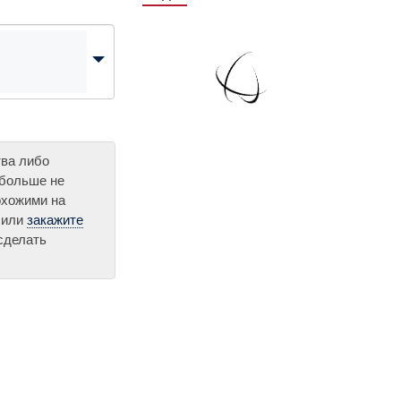
тва либо
 больше не
охожими на
 или
закажите
сделать