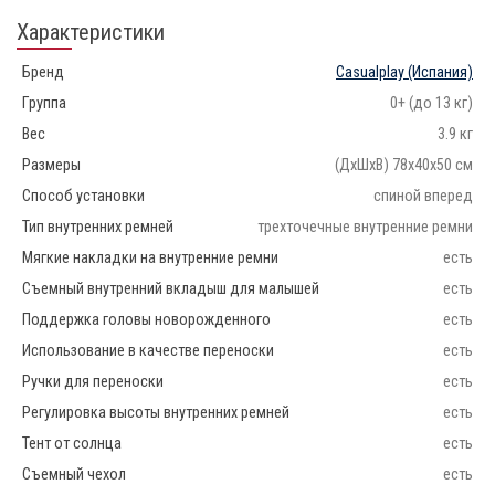
Характеристики
Бренд
Casualplay
(Испания)
Группа
0+ (до 13 кг)
Вес
3.9 кг
Размеры
(ДхШхВ) 78х40х50 см
Способ установки
спиной вперед
Тип внутренних ремней
трехточечные внутренние ремни
Мягкие накладки на внутренние ремни
есть
Съемный внутренний вкладыш для малышей
есть
Поддержка головы новорожденного
есть
Использование в качестве переноски
есть
Ручки для переноски
есть
Регулировка высоты внутренних ремней
есть
Тент от солнца
есть
Съемный чехол
есть