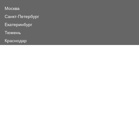
Москва
Санкт-Петербург
Екатеринбург
Тюмень
Краснодар
Режим работы шоу-рума
Пн. - Пятница :
11:00 - 19:00
Суббота :
11:00 - 20:00
Воскресенье :
11:00 - 20:00
Заказать звонок
Жду звонка
Нажимая кнопку «Жду звонка», я даю согласие ИП Япэскуртэ