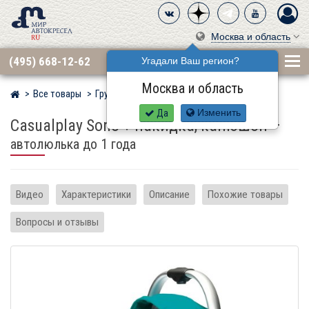
Москва и область
(495) 668-12-62
Угадали Ваш регион?
Москва и область
Все товары
Группа 0+ (до 13 кг)
CASUALPLAY
Мир детских автокресел
Да
Изменить
Casualplay Sono + накидка, капюшон
–
автолюлька до 1 года
Видео
Характеристики
Описание
Похожие товары
Вопросы и отзывы