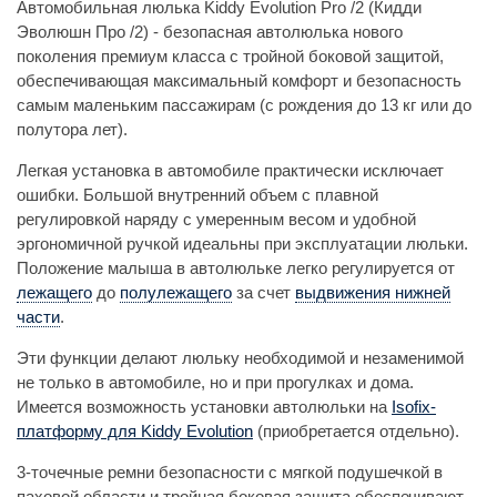
Автомобильная люлька Kiddy Evolution Pro /2 (Кидди
Эволюшн Про /2) - безопасная автолюлька нового
поколения премиум класса с тройной боковой защитой,
обеспечивающая максимальный комфорт и безопасность
самым маленьким пассажирам (с рождения до 13 кг или до
полутора лет).
Легкая установка в автомобиле практически исключает
ошибки. Большой внутренний объем с плавной
регулировкой наряду с умеренным весом и удобной
эргономичной ручкой идеальны при эксплуатации люльки.
Положение малыша в автолюльке легко регулируется от
лежащего
до
полулежащего
за счет
выдвижения нижней
части
.
Эти функции делают люльку необходимой и незаменимой
не только в автомобиле, но и при прогулках и дома.
Имеется возможность установки автолюльки на
Isofix-
платформу для Kiddy Evolution
(приобретается отдельно).
3-точечные ремни безопасности с мягкой подушечкой в
паховой области и тройная боковая защита обеспечивают