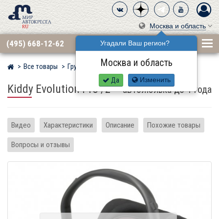
Москва и область
(495) 668-12-62
Угадали Ваш регион?
Москва и область
Все товары
Группа 0+ (до 13 кг)
KIDDY
Мир детских автокресел
Да
Изменить
Kiddy Evolution Pro /2
–
автолюлька до 1 года
Видео
Характеристики
Описание
Похожие товары
Вопросы и отзывы