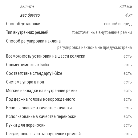
высота
700 мм
вес брутто
4 кг
Способ установки
спиной вперед
Тип внутренних ремней
трехточечные внутренние ремни
Способ регулировки наклона
регулировка наклона не предусмотрена
Возможность установки на шасси коляски
есть
Совместимость с Isofix
есть
Соответствие стандарту i-Size
есть
Система упора в пол
есть
Мягкие накладки на внутренние ремни
есть
Поддержка головы новорожденного
есть
Использование в качестве качалки
есть
Использование в качестве переноски
есть
Ручки для переноски
есть
Регулировка высоты внутренних ремней
есть