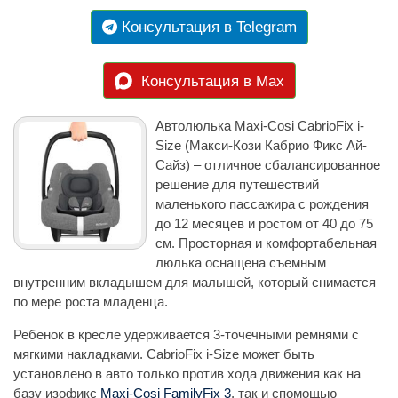
Консультация в Telegram
Консультация в Max
Автолюлька Maxi-Cosi CabrioFix i-
Size (Макси-Кози Кабрио Фикс Ай-
Сайз) – отличное сбалансированное
решение для путешествий
маленького пассажира с рождения
до 12 месяцев и ростом от 40 до 75
см. Просторная и комфортабельная
люлька оснащена съемным
внутренним вкладышем для малышей, который снимается
по мере роста младенца.
Ребенок в кресле удерживается 3-точечными ремнями с
мягкими накладками. CabrioFix i-Size может быть
установлено в авто только против хода движения как на
базу изофикс
Maxi-Cosi FamilyFix 3
, так и спомощью