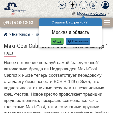
Москва и область
(495) 668-12-62
Угадали Ваш регион?
Москва и область
Все товары
Группа 0+ (до 13 кг)
MAXI-COSI
Мир детских автокресел
Да
Изменить
Maxi-Cosi CabrioFix i-Size
–
автолюлька до 1
года
Новое поколение пожалуй самой "заслуженной"
автолюльки бренда из Нидерландов Maxi-Cosi
Cabriofix i-Size теперь соответствует передовому
стандарту безопасности ECE R-129 (i-Size), что
подчеркивают отличные результаты независимых
краш-тестов. Новое кресло продолжает традиции
предшественника, прекрасно совмещаясь как с
колясками Maxi-Cosi, так и со многими другими,