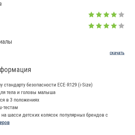
в
риалы
скачать
нформация
 стандарту безопасности ECE-R129 (i-Size)
ля тела и головы малыша
ся в 3 положениях
ш-тестам
 на шасси детских колясок популярных брендов с
еров