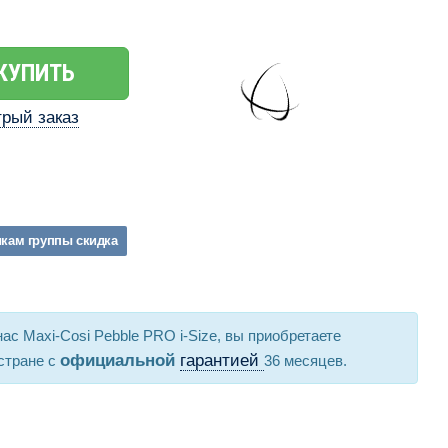
КУПИТЬ
рый заказ
икам
группы
скидка
нас Maxi-Cosi Pebble PRO i-Size, вы приобретаете
официальной
гарантией
стране с
36 месяцев.