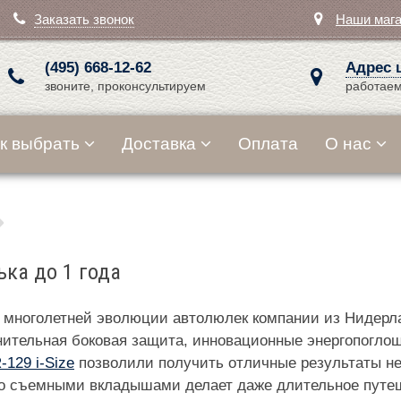
Заказать звонок
Наши маг
(495) 668-12-62
Адрес 
звоните, проконсультируем
работаем
к выбрать
Доставка
Оплата
О нас
ка до 1 года
дукт многолетней эволюции автолюлек компании из Ниде
лнительная боковая защита, инновационные энергопогл
-129 i-Size
позволили получить отличные результаты н
со съемными вкладышами делает даже длительное пут