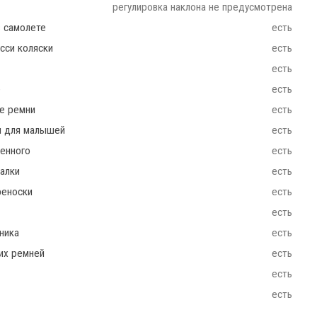
регулировка наклона не предусмотрена
в самолете
есть
сси коляски
есть
есть
e
есть
ие ремни
есть
ш для малышей
есть
енного
есть
чалки
есть
реноски
есть
есть
ника
есть
их ремней
есть
есть
есть