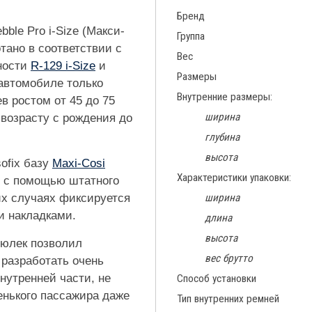
Бренд
bble Pro i-Size (Макси-
Группа
тано в соответствии с
Вес
ности
R-129 i-Size
и
Размеры
 автомобиле только
Внутренние размеры:
в ростом от 45 до 75
ширина
 возрасту с рождения до
глубина
высота
ofix базу
Maxi-Cosi
Характеристики упаковки:
и с помощью штатного
их случаях фиксируется
ширина
и накладками.
длина
высота
люлек позволил
вес брутто
разработать очень
утренней части, не
Способ установки
нького пассажира даже
Тип внутренних ремней