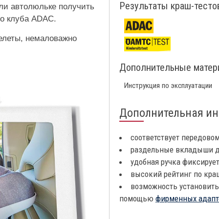
Результаты краш-тесто
ли автолюльке получить
го клуба ADAC.
релеты, немаловажно
Дополнительные мате
Инструкция по эксплуатации
Дополнительная и
соответствует передовому
раздельные вкладыши д
удобная ручка фиксирует
высокий рейтинг по кра
возможность установить
помощью
фирменных адапт