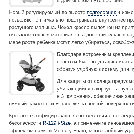
в длительном путешествии.
Новый регулируемый по высоте
подголовник
и изме
позволяют оптимально подстраивать внутреннее пр
растущего малыша. Чехол кресла выполнен из прия
гипоаллергенных материалов, а дополнительные вн
мере роста ребенка могут легко убираться, освобо
Благодаря встроенным креплен
просто и быстро устанавливать
образуя удобную систему для п
Для защиты от солнца предусм
убирающийся в корпус , а ручк
в 3 положения, обеспечивая за
нужный наклон при установке на ровной поверхности
Кресло сертифицировано в соответствии с последн
безопасности
R-129 i-Size
, а применение инновацио
эффектом памяти Memory Foam, многослойный удар