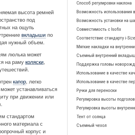
Способ регулировки наклона
Возможность использования 
няемая высота ремней
остранство под
Возможность установки на ша
тных на ощупь
Совместимость с Isofix
утренние
вкладыши
по
Соответствие стандарту i-Siz
ждая нужный объем.
Мягкие накладки на внутренн
иям люлька может
Съемный внутренний вклады
ся на раму
коляски
,
Поддержка головы новорожд
утешествий.
Использование в качестве ка
отрен
капор
, легко
Использование в качестве пе
а может устанавливаться
Ручки для переноски
щиту при движении или
Регулировка высоты подголов
.
Регулировка высоты внутренн
им стандартом
Тент от солнца
нного материала с
Съемный чехол
опрочный корпус и