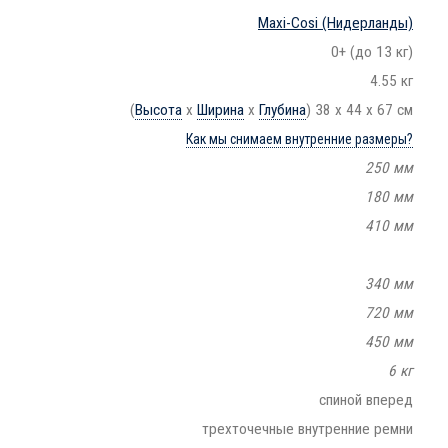
Maxi-Cosi
(Нидерланды)
0+ (до 13 кг)
4.55 кг
(
Высота
х
Ширина
х
Глубина
) 38 х 44 х 67 см
Как мы снимаем внутренние размеры?
250 мм
180 мм
410 мм
340 мм
720 мм
450 мм
6 кг
спиной вперед
трехточечные внутренние ремни