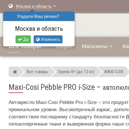
Москва и область
Угадали Ваш регион?
Москва и область
Да
Изменить
Все товары
Акции
Магазины
Ка
Все товары
Группа 0+ (до 13 кг)
MAXI-COSI
Мир детских автокресел
Maxi-Cosi Pebble PRO i-Size
–
автолюль
Автокресло Maxi-Cosi Pebble Pro i-Size – это про
премиальном уровне. Высокопрочный каркас, допо
соответствие последнему стандарту безопасности
R
гипоаллергенные ткани и выверенная форма чаши 