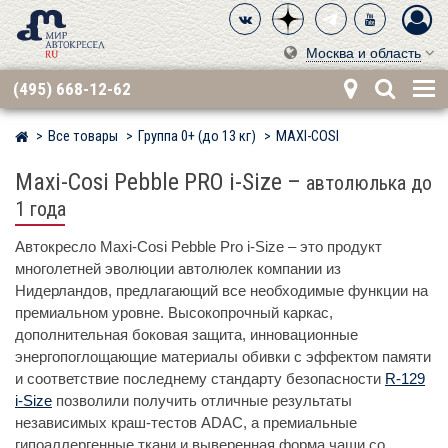
Москва и область
(495) 668-12-62
Все товары
Группа 0+ (до 13 кг)
MAXI-COSI
Мир детских автокресел
Maxi-Cosi Pebble PRO i-Size
–
автолюлька до
1 года
Автокресло Maxi-Cosi Pebble Pro i-Size – это продукт
многолетней эволюции автолюлек компании из
Нидерландов, предлагающий все необходимые функции на
премиальном уровне. Высокопрочный каркас,
дополнительная боковая защита, инновационные
энергопоглощающие материалы обивки с эффектом памяти
и соответствие последнему стандарту безопасности
R-129
i-Size
позволили получить отличные результаты
независимых краш-тестов ADAC, а премиальные
гипоаллергенные ткани и выверенная форма чаши со