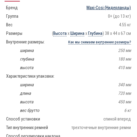
Бренд
Maxi-Cosi
(Нидерланды)
Группа
0+ (до 13 кг)
Вес
4.55 кг
Размеры
(
Высота
х
Ширина
х
Глубина
) 38 х 44 х 67 см
Внутренние размеры:
Как мы снимаем внутренние размеры?
ширина
250 мм
глубина
180 мм
высота
410 мм
Характеристики упаковки:
ширина
340 мм
длина
720 мм
высота
450 мм
вес брутто
6 кг
Способ установки
спиной вперед
Тип внутренних ремней
трехточечные внутренние ремни
Способ регулировки наклона