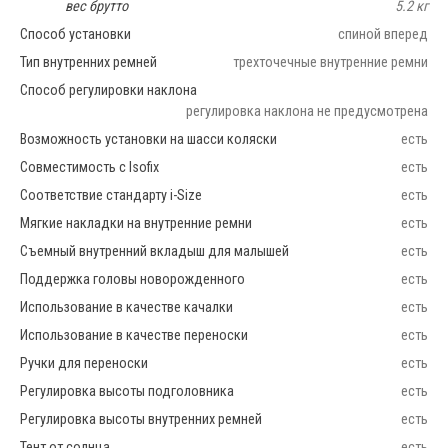
вес брутто
5.2 кг
Способ установки
спиной вперед
Тип внутренних ремней
трехточечные внутренние ремни
Способ регулировки наклона
регулировка наклона не предусмотрена
Возможность установки на шасси коляски
есть
Совместимость с Isofix
есть
Соответствие стандарту i-Size
есть
Мягкие накладки на внутренние ремни
есть
Съемный внутренний вкладыш для малышей
есть
Поддержка головы новорожденного
есть
Использование в качестве качалки
есть
Использование в качестве переноски
есть
Ручки для переноски
есть
Регулировка высоты подголовника
есть
Регулировка высоты внутренних ремней
есть
Тент от солнца
есть