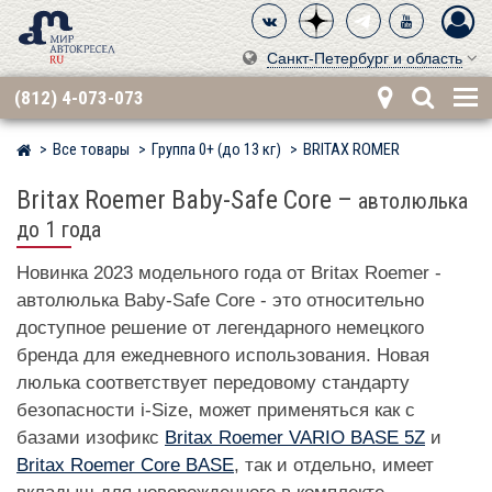
Санкт-Петербург и область
(812) 4-073-073
Все товары
Группа 0+ (до 13 кг)
BRITAX RÖMER
Мир детских автокресел
Britax Roemer Baby-Safe Core
–
автолюлька
до 1 года
Новинка 2023 модельного года от Britax Roemer -
автолюлька Baby-Safe Core - это относительно
доступное решение от легендарного немецкого
бренда для ежедневного использования. Новая
люлька соответствует передовому стандарту
безопасности i-Size, может применяться как с
базами изофикс
Britax Roemer VARIO BASE 5Z
и
Britax Roemer Core BASE
, так и отдельно, имеет