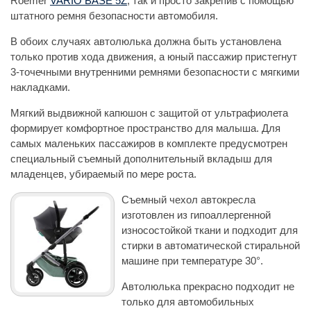
Roemer
VARIO BASE 5Z
, так и просто закрепив с помощью
штатного ремня безопасности автомобиля.
В обоих случаях автолюлька должна быть установлена
только против хода движения, а юный пассажир пристегнут
3-точечными внутренними ремнями безопасности с мягкими
накладками.
Мягкий выдвижной капюшон с защитой от ультрафиолета
формирует комфортное пространство для малыша. Для
самых маленьких пассажиров в комплекте предусмотрен
специальный съемный дополнительный вкладыш для
младенцев, убираемый по мере роста.
Съемный чехол автокресла
изготовлен из гипоаллергенной
износостойкой ткани и подходит для
стирки в автоматической стиральной
машине при температуре 30°.
Автолюлька прекрасно подходит не
только для автомобильных