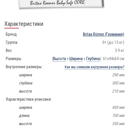
Характеристики
Бренд
Britax Römer
(Германия)
Группа
0+ (до 13 кг)
Вес
3.9 кг
Размеры
(
Высота
х
Ширина
х
Глубина
): 61x44x64 см
Внутренние размеры:
Как мы снимаем внутренние размеры?
ширина
290 мм
глубина
300 мм
высота
210 мм
Характеристики упаковки:
ширина
450 мм
длина
700 мм
высота
350 мм