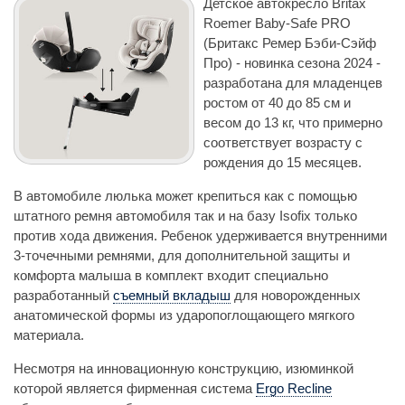
Детское автокресло Britax
Roemer Baby-Safe PRO
(Бритакс Ремер Бэби-Сэйф
Про) - новинка сезона 2024 -
разработана для младенцев
ростом от 40 до 85 см и
весом до 13 кг, что примерно
соответствует возрасту с
рождения до 15 месяцев.
В автомобиле люлька может крепиться как с помощью
штатного ремня автомобиля так и на базу Isofix только
против хода движения. Ребенок удерживается внутренними
3-точечными ремнями, для дополнительной защиты и
комфорта малыша в комплект входит специально
разработанный
съемный вкладыш
для новорожденных
анатомической формы из ударопоглощающего мягкого
материала.
Несмотря на инновационную конструкцию, изюминкой
которой является фирменная система
Ergo Recline