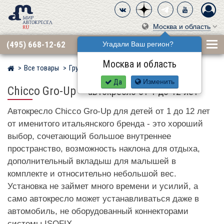
Москва и область
(495) 668-12-62
Угадали Ваш регион?
Москва и область
Все товары
Группа 1·2·3 (9–36 кг)
CHICCO
Мир детских автокресел
Да
Изменить
Chicco Gro-Up
–
автокресло от 1 до 12 лет
Автокресло Chicco Gro-Up для детей от 1 до 12 лет
от именитого итальянского бренда - это хороший
выбор, сочетающий большое внутреннее
пространство, возможность наклона для отдыха,
дополнительный вкладыш для малышей в
комплекте и относительно небольшой вес.
Установка не займет много времени и усилий, а
само автокресло может устанавливаться даже в
автомобиль, не оборудованный коннекторами
системы ISOFIX.