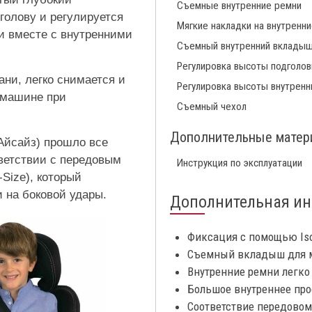
Съемные внутренние ремни
голову и регулируется
Мягкие накладки на внутренн
и вместе с внутренними
Съемный внутренний вклады
Регулировка высоты подголов
ани, легко снимается и
Регулировка высоты внутренн
 машине при
Съемный чехол
Дополнительные мате
 Айсайз) прошло все
ветствии с передовым
Инструкция по эксплуатации
Size), который
 на боковой удары.
Дополнительная и
Фиксация с помощью Isof
Съемный вкладыш для 
Внутренние ремни легко
Большое внутреннее про
Соответствие передовому