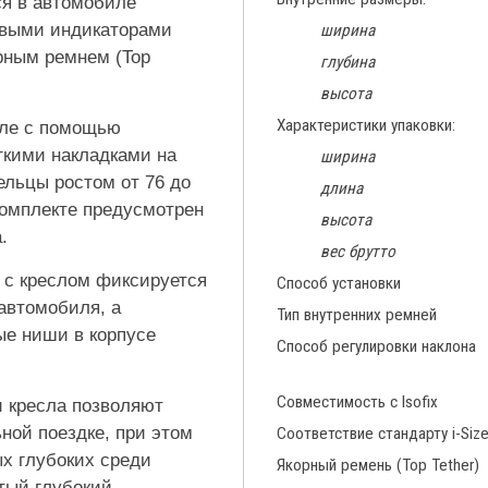
ся в автомобиле
овыми индикаторами
ширина
рным ремнем (Top
глубина
высота
Характеристики упаковки:
сле с помощью
гкими накладками на
ширина
ельцы ростом от 76 до
длина
комплекте предусмотрен
высота
.
вес брутто
е с креслом фиксируется
Способ установки
автомобиля, а
Тип внутренних ремней
ые ниши в корпусе
Способ регулировки наклона
Совместимость с Isofix
 кресла позволяют
ной поездке, при этом
Соответствие стандарту i-Siz
ых глубоких среди
Якорный ремень (Top Tether)
тый глубокий