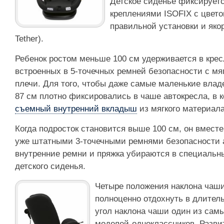
Детское сиденье фиксирует
креплениями ISOFIX с цвет
правильной установки и яко
Tether).
Ребенок ростом меньше 100 см удерживается в кре
встроенных в 5-точечных ремней безопасности с мя
плечи. Для того, чтобы даже самые маленькие влад
87 см плотно фиксировались в чаше автокресла, в 
съемный внутренний вкладыш
из мягкого материала
Когда подросток становится выше 100 см, он вмест
уже штатными 3-точечными ремнями безопасности 
внутренние ремни и пряжка убираются в специальн
детского сиденья.
Четыре положения наклона чаши
полноценно отдохнуть в длитель
угол наклона чаши один из сам
моделей-одноклассников. Разви