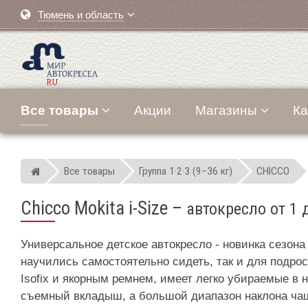
Тюмень и область
Все товары
Акции
Магазины
Ка
Все товары
Группа 1·2·3 (9–36 кг)
CHICCO
Мир детских автокресел
Chicco Mokita i-Size
–
автокресло от 1 
Универсальное детское автокресло - новинка сезона 
научились самостоятельно сидеть, так и для подрос
Isofix и якорным ремнем, имеет легко убираемые в
съемный вкладыш, а большой диапазон наклона чаш