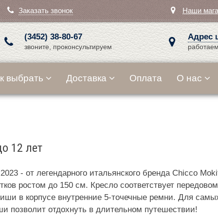
Заказать звонок
Наши маг
(3452) 38-80-67
Адрес 
звоните, проконсультируем
работаем
к выбрать
Доставка
Оплата
О нас
до 12 лет
2023 - от легендарного итальянского бренда Chicco Mokit
тков ростом до 150 см. Кресло соответствует передовом
 ниши в корпусе внутренние 5-точечные ремни. Для са
и позволит отдохнуть в длительном путешествии!