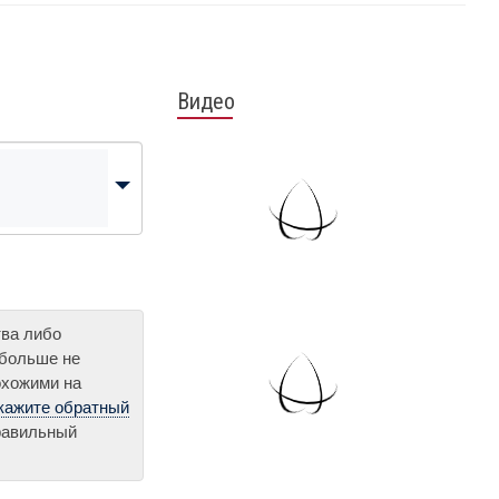
Видео
тва либо
 больше не
охожими на
кажите обратный
правильный