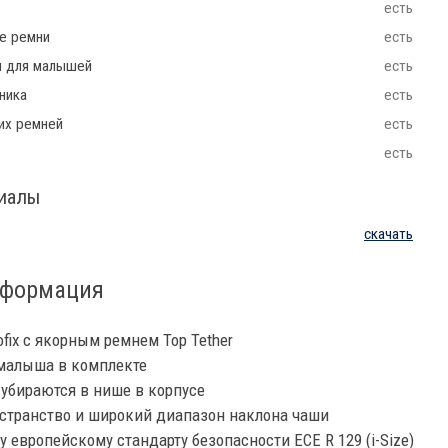
есть
ие ремни
есть
ш для малышей
есть
ника
есть
их ремней
есть
есть
риалы
скачать
нформация
ix с якорным ремнем Top Tether
малыша в комплекте
 убираются в нише в корпусе
странство и широкий диапазон наклона чаши
 европейскому стандарту безопасности ECE R 129 (i-Size)