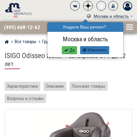
Москва и область
(495) 668-12-62
Угадали Ваш регион?
Москва и область
Все товары
Группа 1·2·3 (9–36 кг)
ISIGO
Мир детских автокресел
Да
Изменить
ISIGO Odisseo Isofix
–
автокресло от 1 до 12
лет
Характеристики
Описание
Похожие товары
Вопросы и отзывы