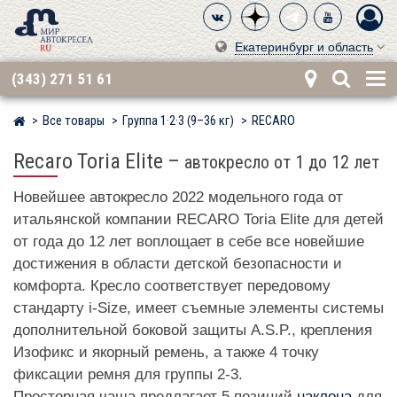
Екатеринбург и область
(343) 271 51 61
Все товары
Группа 1·2·3 (9–36 кг)
RECARO
Мир детских автокресел
Recaro Toria Elite
–
автокресло от 1 до 12 лет
Новейшее автокресло 2022 модельного года от
итальянской компании RECARO Toria Elite для детей
от года до 12 лет воплощает в себе все новейшие
достижения в области детской безопасности и
комфорта. Кресло соответствует передовому
стандарту i-Size, имеет съемные элементы системы
дополнительной боковой защиты A.S.P., крепления
Изофикс и якорный ремень, а также 4 точку
фиксации ремня для группы 2-3.
Просторная чаша предлагает 5 позиций
наклона
для