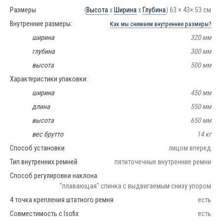
Размеры
(
Высота
х
Ширина
х
Глубина
) 63 × 43× 53 см
Внутренние размеры:
Как мы снимаем внутренние размеры?
ширина
320 мм
глубина
300 мм
высота
500 мм
Характеристики упаковки:
ширина
450 мм
длина
550 мм
высота
650 мм
вес брутто
14 кг
Способ установки
лицом вперед
Тип внутренних ремней
пятиточечные внутренние ремни
Способ регулировки наклона
"плавающая" спинка с выдвигаемым снизу упором
4 точка крепления штатного ремня
есть
Совместимость с Isofix
есть