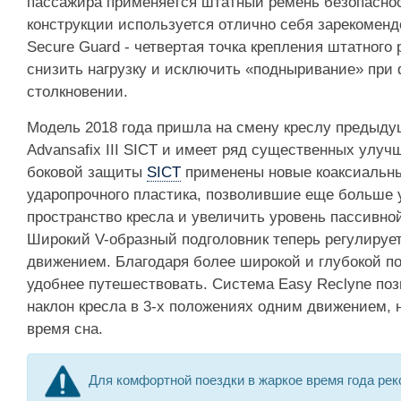
пассажира применяется штатный ремень безопасно
конструкции используется отлично себя зарекомен
Secure Guard - четвертая точка крепления штатного
снизить нагрузку и исключить
подныривание
при 
столкновении.
Модель 2018 года пришла на смену креслу предыду
Advansafix III SICT и имеет ряд существенных улуч
боковой защиты
SICT
применены новые коаксиальн
ударопрочного пластика, позволившие еще больше 
пространство кресла и увеличить уровень пассивно
Широкий V-образный подголовник теперь регулируе
движением. Благодаря более широкой и глубокой по
удобнее путешествовать. Система Easy Reclyne поз
наклон кресла в 3-х положениях одним движением, 
время сна.
Для комфортной поездки в жаркое время года ре