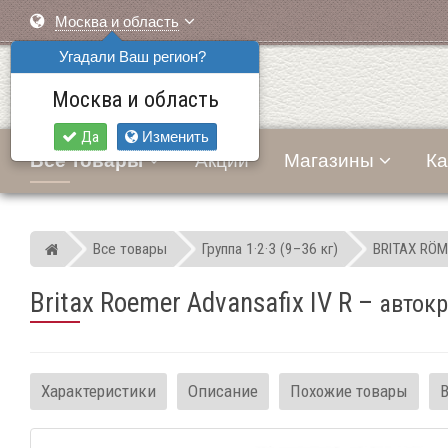
Москва и область
Угадали Ваш регион?
Москва и область
Да
Изменить
Все товары
Акции
Магазины
Ка
Все товары
Группа 1·2·3 (9–36 кг)
BRITAX RÖM
Мир детских автокресел
Britax Roemer Advansafix IV R
–
автокр
Характеристики
Описание
Похожие товары