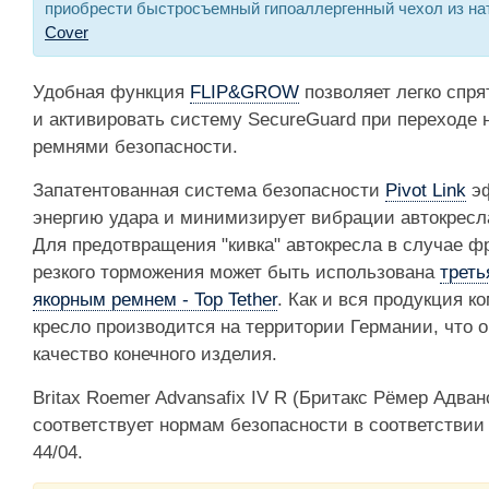
приобрести быстросъемный гипоаллергенный чехол из на
Cover
Удобная функция
FLIP&GROW
позволяет легко спря
и активировать систему SecureGuard при переходе
ремнями безопасности.
Запатентованная система безопасности
Pivot Link
эф
энергию удара и минимизирует вибрации автокресла
Для предотвращения "кивка" автокресла в случае ф
резкого торможения может быть использована
треть
якорным ремнем - Top Tether
. Как и вся продукция к
кресло производится на территории Германии, что 
качество конечного изделия.
Britax Roemer Advansafix IV R (Бритакс Рёмер Адва
соответствует нормам безопасности в соответствии
44/04.