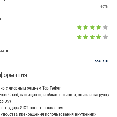
есть
в
риалы
скачать
нформация
тно с якорным ремнем Top Tether
ecureGuard, защищающая область живота, снижая нагрузку
до 35%
вого удара SICT нового поколения
 удобства прекращения использования внутренних