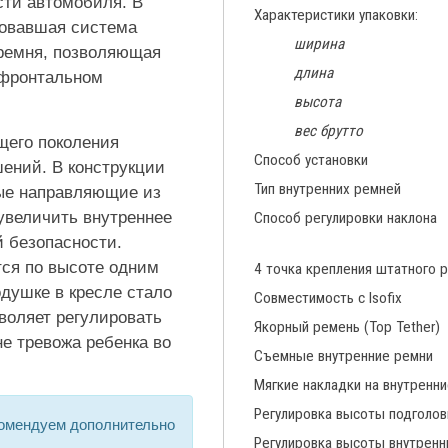
сти автомобиля. В
Характеристики упаковки:
довавшая система
ширина
 ремня, позволяющая
длина
фронтальном
высота
вес брутто
щего поколения
Способ установки
шений. В конструкции
Тип внутренних ремней
ые направляющие из
увеличить внутреннее
Способ регулировки наклона
й безопасности.
тся по высоте одним
4 точка крепления штатного 
душке в кресле стало
Совместимость с Isofix
воляет регулировать
Якорный ремень (Top Tether)
не тревожа ребенка во
Съемные внутренние ремни
Мягкие накладки на внутренн
Регулировка высоты подголов
комендуем дополнительно
Регулировка высоты внутренн