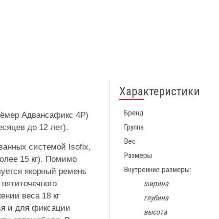
Характеристики
Бренд
 Рёмер Адвансафикс 4Р)
есяцев до 12 лет).
Группа
Вес
анных системой Isofix,
Размеры
более 15 кг). Помимо
Внутренние размеры:
вуется якорный ремень
 пятиточечного
ширина
ении веса 18 кг
глубина
ья и для фиксации
высота