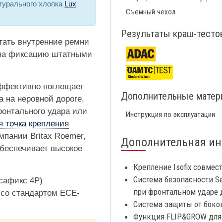
турального хлопка
Lux
Съемный чехол
Результаты краш-тесто
тать внутренние ремни
 на фиксацию штатными
фективно поглощает
Дополнительные мате
 на неровной дороге.
ронтального удара или
Инструкция по эксплуатации
я точка крепления
омпании Britax Roemer,
Дополнительная и
обеспечивает высокое
Крепление Isofix совмес
Система безопасности S
нсафикс 4Р)
при фронтальном ударе 
 со стандартом ECE-
Система защиты от боко
Функция FLIP&GROW для