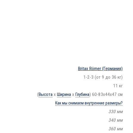
Britax Römer
(Германия)
1-2-3 (от 9 до 36 кг)
11 кг
(
Высота
х
Ширина
х
Глубина
) 60-83x44x47 см
Как мы снимаем внутренние размеры?
330 мм
340 мм
360 мм