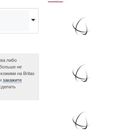
тва либо
 больше не
хожими на Britax
ли
закажите
сделать