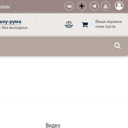
азины
шоу-рума
Ваша корзина
пока пуста
 без выходных
Видео