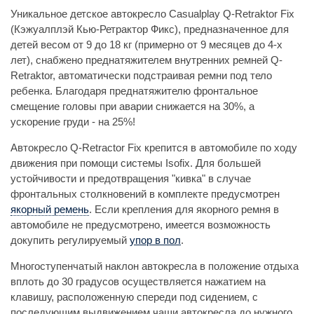
Уникальное детское автокресло Casualplay Q-Retraktor Fix
(Кэжуалплэй Кью-Ретрактор Фикс), предназначенное для
детей весом от 9 до 18 кг (примерно от 9 месяцев до 4-х
лет), снабжено преднатяжителем внутренних ремней Q-
Retraktor, автоматически подстраивая ремни под тело
ребенка. Благодаря преднатяжителю фронтальное
смещение головы при аварии снижается на 30%, а
ускорение груди - на 25%!
Автокресло Q-Retractor Fix крепится в автомобиле по ходу
движения при помощи системы Isofix. Для большей
устойчивости и предотвращения "кивка" в случае
фронтальных столкновений в комплекте предусмотрен
якорный ремень
. Если крепления для якорного ремня в
автомобиле не предусмотрено, имеется возможность
докупить регулируемый
упор в пол
.
Многоступенчатый наклон автокресла в положение отдыха
вплоть до 30 градусов осуществляется нажатием на
клавишу, расположенную спереди под сидением, с
последующим выдвижением чаши автокресла до нужного