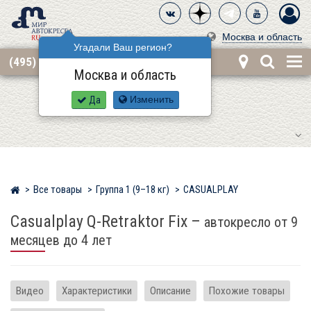
Москва и область
Угадали Ваш регион?
(495) 668-12-62
Москва и область
Да
Изменить
Все товары
Группа 1 (9–18 кг)
CASUALPLAY
Мир детских автокресел
Casualplay Q-Retraktor Fix
–
автокресло от 9
месяцев до 4 лет
Видео
Характеристики
Описание
Похожие товары