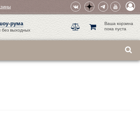
азины
шоу-рума
Ваша корзина
пока пуста
 без выходных