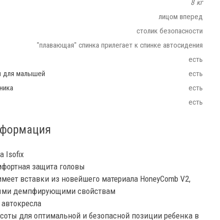
8 кг
лицом вперед
столик безопасности
"плавающая" спинка прилегает к спинке автосидения
есть
ш для малышей
есть
ника
есть
есть
нформация
 Isofix
мфортная защита головы
имеет вставки из новейшего материала HoneyComb V2,
ыми демпфирующими свойствам
 автокресла
соты для оптимальной и безопасной позиции ребенка в