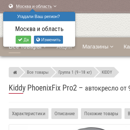
Москва и область
Угадали Ваш регион?
Москва и область
Да
Изменить
Все товары
Акции
Магазины
Ка
Все товары
Группа 1 (9–18 кг)
KIDDY
Мир детских автокресел
Kiddy PhoenixFix Pro2
–
автокресло от 
Характеристики
Описание
Похожие товары