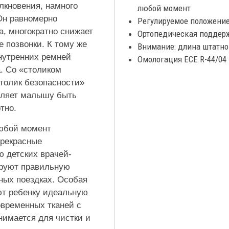
лкновения, намного
любой момент
Он равномерно
Регулируемое положение
а, многократно снижает
Ортопедическая поддер
 позвонки. К тому же
Внимание: длина штатно
нутренних ремней
Омологация ECE R-44/04
а. Со «столиком
столик безопасности»
воляет малышу быть
тно.
любой момент
Прекрасные
ю детских врачей-
ируют правильную
ных поездках. Особая
ют ребенку идеальную
временных тканей с
нимается для чистки и