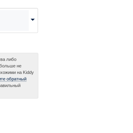
тва либо
 больше не
охожими на Kiddy
ите обратный
правильный