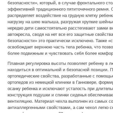
безопасности», который, в случае фронтального сто
эффективней традиционного пятиточечного ремня. 
распределяет воздействие на грудную клетку ребенк
нагрузку на шею малыша, разгружая хрупкие шейные
нередко дети самостоятельно расстегивают замки в
автокресла, сводя на нет все его защитные свойств
безопасности» это практически исключено. Также «
освобождает верхнюю часть тела ребенка, что поз
более подвижным и чувствовать себя более комфор
Плавная регулировка высоты позволяет ребенку в 
находиться в оптимальной и безопасной позиции. 
ортопедические свойства, разработанные с помощь
ортопедов из немецкой клиники в Ганновере, форм
осанку ребенка и исключают усталость при длитель
конструкция подушки и спинки сиденья обеспечива
вентиляцию. Материал чехла выполнен из самых со
антиаллергенными свойствами, а сам чехол легко с