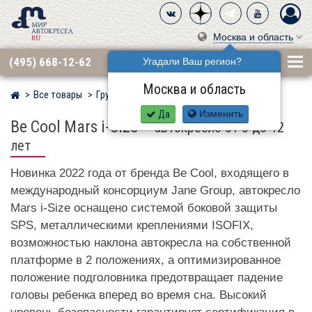
Москва и область
(495) 668-12-62
Угадали Ваш регион?
Москва и область
Все товары
Группа 2·3 (15–36 кг)
BECOOL
Мир детских автокресел
Да
Изменить
Be Cool Mars i-Size
–
автокресло от 3 до 12
лет
Новинка 2022 года от бренда Be Cool, входящего в
международный консорциум Jane Group, автокресло
Mars i-Size оснащено системой боковой защиты
SPS, металлическими креплениями ISOFIX,
возможностью наклона автокресла на собственной
платформе в 2 положениях, а оптимизированное
положение подголовника предотвращает падение
головы ребенка вперед во время сна. Высокий