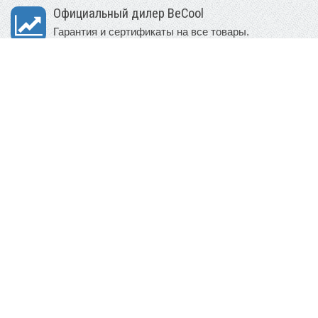
Официальный дилер BeCool
Гарантия и сертификаты на все товары.
Филиалы во многих городах РФ
В наличии большой выбор моделей и расцветок.
Доставка в день заказа бесплатно
Возможность примерки и выбора из 2х автокресел.
Множество способов оплаты
В т.ч. онлайн и по платежным картам.
Доставка в любой регион России
Отправка во многие города РФ за наш счет.
Работаем без выходных
Удобный режим работы даже по праздникам.
Сомневаетесь в выборе?