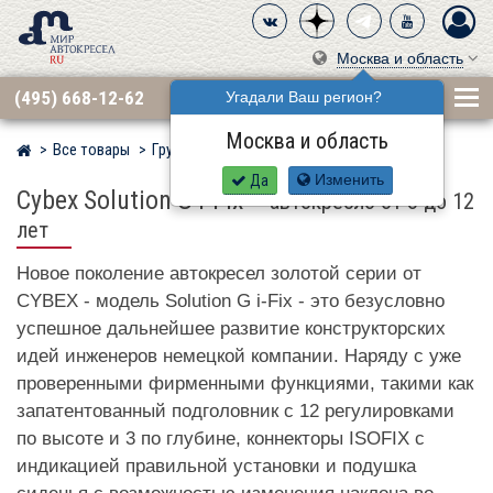
Москва и область
(495) 668-12-62
Угадали Ваш регион?
Москва и область
Все товары
Группа 2·3 (15–36 кг)
CYBEX
Мир детских автокресел
Да
Изменить
Cybex Solution G i-Fix
–
автокресло от 3 до 12
лет
Новое поколение автокресел золотой серии от
CYBEX - модель Solution G i-Fix - это безусловно
успешное дальнейшее развитие конструкторских
идей инженеров немецкой компании. Наряду с уже
проверенными фирменными функциями, такими как
запатентованный подголовник с 12 регулировками
по высоте и 3 по глубине, коннекторы ISOFIX с
индикацией правильной установки и подушка