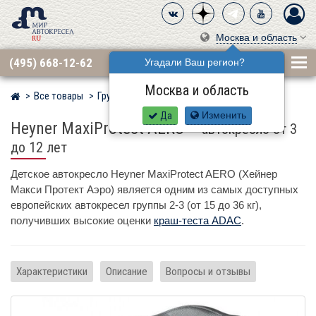
Москва и область
(495) 668-12-62
Угадали Ваш регион?
Москва и область
Все товары
Группа 2·3 (15–36 кг)
HEYNER
Мир детских автокресел
Да
Изменить
Heyner MaxiProtect AERO
–
автокресло от 3
до 12 лет
Детское автокресло Heyner MaxiProtect AERO (Хейнер
Макси Протект Аэро) является одним из самых доступных
европейских автокресел группы 2-3 (от 15 до 36 кг),
получивших высокие оценки
краш-теста ADAC
.
Характеристики
Описание
Вопросы и отзывы