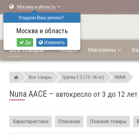
Москва и область
Угадали Ваш регион?
Москва и область
Да
Изменить
Все товары
Акции
Магазины
Ка
Все товары
Группа 2·3 (15–36 кг)
NUNA
Мир детских автокресел
Nuna AACE
–
автокресло от 3 до 12 лет
Характеристики
Описание
Похожие товары