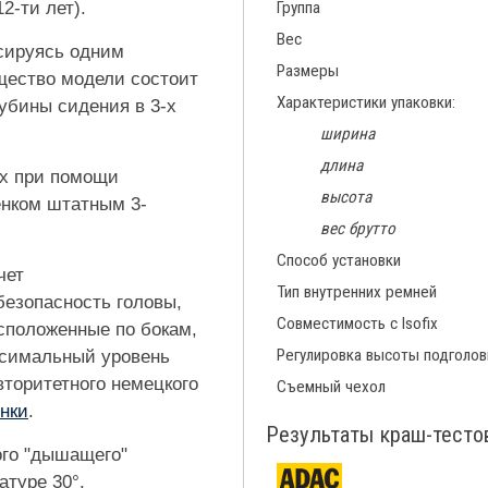
12-ти лет).
Группа
Вес
сируясь одним
Размеры
щество модели состоит
Характеристики упаковки:
убины сидения в 3-х
ширина
длина
ix при помощи
высота
енком штатным 3-
вес брутто
Способ установки
чет
Тип внутренних ремней
езопасность головы,
Совместимость с Isofix
асположенные по бокам,
Регулировка высоты подголов
ксимальный уровень
вторитетного немецкого
Съемный чехол
нки
.
Результаты краш-тесто
ого "дышащего"
атуре 30°.