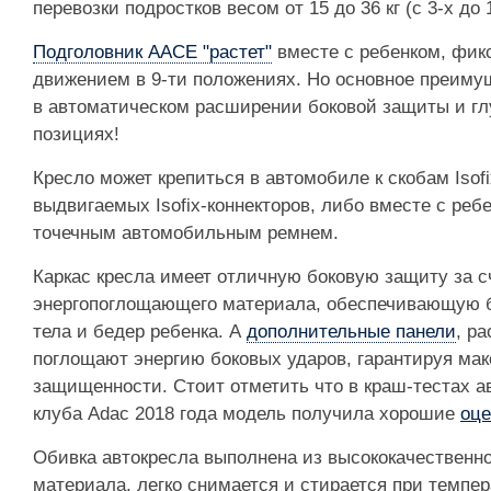
перевозки подростков весом от 15 до 36 кг (с 3-х до 
Подголовник AACE "растет"
вместе с ребенком, фик
движением в 9-ти положениях. Но основное преиму
в автоматическом расширении боковой защиты и гл
позициях!
Кресло может крепиться в автомобиле к скобам Isof
выдвигаемых Isofix-коннекторов, либо вместе с реб
точечным автомобильным ремнем.
Каркас кресла имеет отличную боковую защиту за с
энергопоглощающего материала, обеспечивающую б
тела и бедер ребенка. А
дополнительные панели
, р
поглощают энергию боковых ударов, гарантируя ма
защищенности. Стоит отметить что в краш-тестах а
клуба Adac 2018 года модель получила хорошие
оце
Обивка автокресла выполнена из высококачественн
материала, легко снимается и стирается при темпер