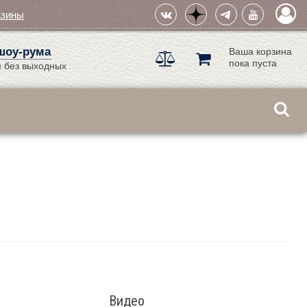
азины
шоу-рума
Ваша корзина
пока пуста
 без выходных
Видео