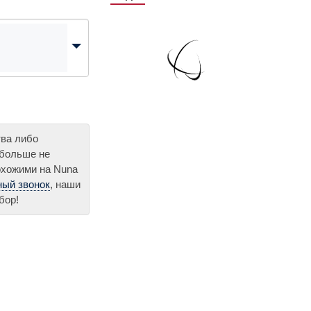
тва либо
 больше не
охожими на Nuna
ный звонок
, наши
бор!