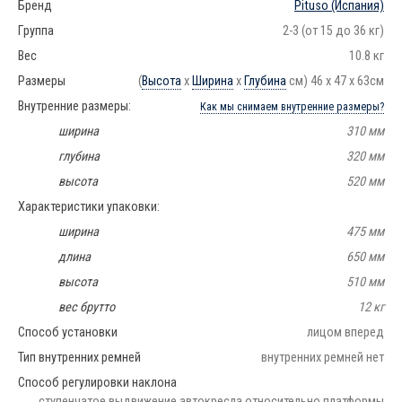
Бренд
Pituso
(Испания)
Группа
2-3 (от 15 до 36 кг)
Вес
10.8 кг
Размеры
(
Высота
х
Ширина
х
Глубина
см) 46 х 47 х 63см
Внутренние размеры:
Как мы снимаем внутренние размеры?
ширина
310 мм
глубина
320 мм
высота
520 мм
Характеристики упаковки:
ширина
475 мм
длина
650 мм
высота
510 мм
вес брутто
12 кг
Способ установки
лицом вперед
Тип внутренних ремней
внутренних ремней нет
Способ регулировки наклона
ступенчатое выдвижение автокресла относительно платформы