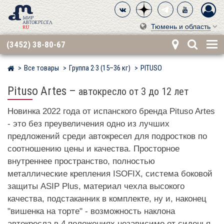
Тюмень и область
(3452) 38-80-67
Все товары
Группа 2·3 (15–36 кг)
PITUSO
Мир детских автокресел
Pituso Artes
–
автокресло от 3 до 12 лет
Новинка 2022 года от испанского бренда Pituso Artes
- это без преувеличения одно из лучших
предложений среди автокресел для подростков по
соотношению цены и качества. Просторное
внутреннее пространство, полностью
металлические крепления ISOFIX, система боковой
защиты ASIP Plus, материал чехла высокого
качества, подстаканник в комплекте, ну и, наконец
"вишенка на торте" - возможность наклона
автокресла в 4 положениях независимо от сиденья