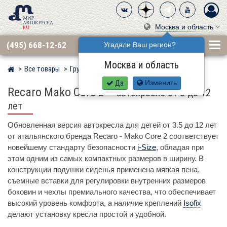
Москва и область
(495) 668-12-62
Угадали Ваш регион?
Москва и область
Все товары
Группа 2·3 (15–36 кг)
RECARO
Мир детских автокресел
Да
Изменить
Recaro Mako Core 2
–
автокресло от 3 до 12
лет
Обновленная версия автокресла для детей от 3.5 до 12 лет
от итальянского бренда Recaro - Mako Core 2 соответствует
новейшему стандарту безопасности
i-Size
, обладая при
этом одним из самых компактных размеров в ширину. В
конструкции подушки сиденья применена мягкая пена,
съемные вставки для регулировки внутренних размеров
боковин и чехлы премиального качества, что обеспечивает
высокий уровень комфорта, а наличие креплений
Isofix
делают установку кресла простой и удобной.