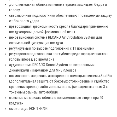
дополнительная обивка из пеноматериала защищает бедра и
голову
сверхпрочные подлокотники обеспечивают повышенную защиту
от бокового удара
превосходная эргономичность кресла благодаря применению
воздухопроницаемой формованной пены
инновационная система RECARO Air Circulation System для
оптимальной циркуляции воздуха
регулируемый по высоте подголовник с 11 позициями
регулировка подголовника по глубине предотвращает наклон
головы вперед во время сна
аудиосистема RECARO Sound System со встроенными
динамиками и карманом для MP3-плейера
возможность закрепить автокресло с помощью системы SeatFix
(дополнительная защита от боковых столкновений и удобство
крепления кресла), либо использовать фиксацию штатным 3-х
точечным ремнем автомобиля
съемные материалы обивки с возможностью стирки при 40
градусах
омологация ECE R-44/04