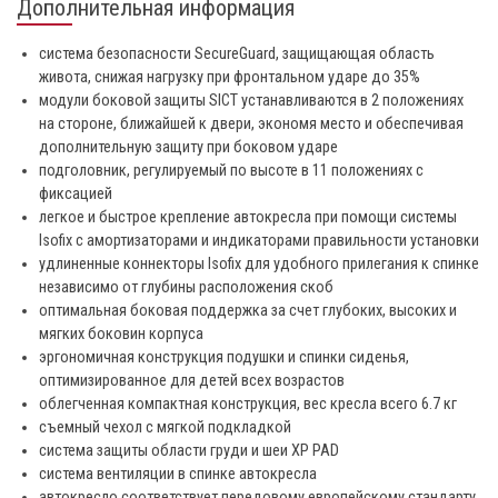
Дополнительная информация
система безопасности SecureGuard, защищающая область
живота, снижая нагрузку при фронтальном ударе до 35%
модули боковой защиты SICT устанавливаются в 2 положениях
на стороне, ближайшей к двери, экономя место и обеспечивая
дополнительную защиту при боковом ударе
подголовник, регулируемый по высоте в 11 положениях с
фиксацией
легкое и быстрое крепление автокресла при помощи системы
Isofix с амортизаторами и индикаторами правильности установки
удлиненные коннекторы Isofix для удобного прилегания к спинке
независимо от глубины расположения скоб
оптимальная боковая поддержка за счет глубоких, высоких и
мягких боковин корпуса
эргономичная конструкция подушки и спинки сиденья,
оптимизированное для детей всех возрастов
облегченная компактная конструкция, вес кресла всего 6.7 кг
съемный чехол с мягкой подкладкой
система защиты области груди и шеи XP PAD
система вентиляции в спинке автокресла
автокресло соответствует передовому европейскому стандарту