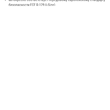
безопасности ECE R-129 (i-Size)
Сомневаетесь в выборе? Курьер может бесплатно
привезти вам два автокресла, а вы купите то, которое
больше понравится. Подробности уточняйте у наших
консультантов.
Аксессуары