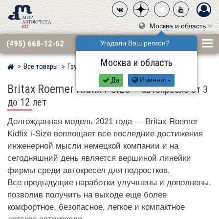
Москва и область
(495) 668-12-62
Угадали Ваш регион?
Москва и область
Все товары
Группа 2·3 (15–36 кг)
BRITAX RÖMER
Мир детских автокресел
Да
Изменить
Britax Roemer Kidfix i-Size
–
автокресло от 3
до 12 лет
Долгожданная модель 2021 года — Britax Roemer
Kidfix i-Size воплощает все последние достижения
инженерной мысли немецкой компании и на
сегодняшний день является вершиной линейки
фирмы среди автокресел для подростков.
Все предыдущие наработки улучшены и дополнены,
позволив получить на выходе еще более
комфортное, безопасное, легкое и компактное