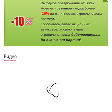
Выгодное предложение от Britax
Roemer - сезонная скидка более
-10%
на отличное автокресло класса
премиум!
Торопитесь, запас акционных
автокресел и сроки акции
ограничены,
цена действительна
до окончании партии
!
Видео