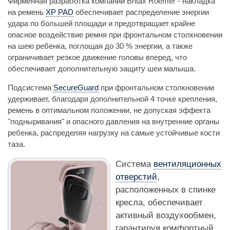
Фирменная разработка компании Britax Roemer - накладка
на ремень
XP PAD
обеспечивает распределение энергии
удара по большей площади и предотвращает крайне
опасное воздействие ремня при фронтальном столкновении
на шею ребенка, поглощая до 30 % энергии, а также
ограничивает резкое движение головы вперед, что
обеспечивает дополнительную защиту шеи малыша.
Подсистема
SecureGuard
при фронтальном столкновении
удерживает, благодаря дополнительной 4 точке крепления,
ремень в оптимальном положении, не допуская эффекта
"подныривания" и опасного давления на внутренние органы
ребенка, распределяя нагрузку на самые устойчивые кости
таза.
Система
вентиляционных
отверстий
,
расположенных в спинке
кресла, обеспечивает
активный воздухообмен,
гарантируя комфортный