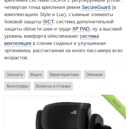
крепления системы ISOFIX с регулируемым углом ,
четвертая точка крепления ремня
SecureGuard
(в
комплектациях Style и Lux), съемные элементы
боковой защиты
SICT
, система дополнительной
защиты области шеи и груди
XP PAD
, ну а высокий
уровень комфорта обеспечивает
система
вентиляции
в спинке сиденья и улучшенная
эргономика, рассчитанная на юного пассажира всех
возрастов.
Заказать
Видео
Характеристики
Описание
Аксессуары
Вопросы и отзывы
АКЦИЯ