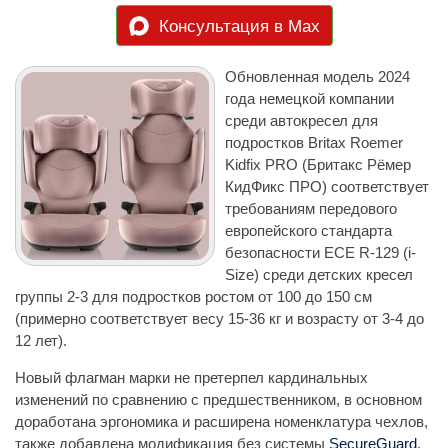
Консультация в Max
Обновленная модель 2024
года немецкой компании
среди автокресел для
подростков Britax Roemer
Kidfix PRO (Бритакс Рёмер
КидФикс ПРО) соответствует
требованиям передового
европейского стандарта
безопасности ECE R-129 (i-
Size) среди детских кресел
группы 2-3 для подростков ростом от 100 до 150 см
(примерно соответствует весу 15-36 кг и возрасту от 3-4 до
12 лет).
Новый флагман марки не претерпел кардинальных
изменений по сравнению с предшественником, в основном
доработана эргономика и расширена номенклатура чехлов,
также добавлена модификация без системы
SecureGuard
.