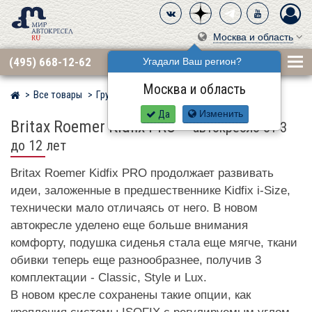
Москва и область
(495) 668-12-62
Угадали Ваш регион?
Москва и область
Все товары
Группа 2·3 (15–36 кг)
BRITAX RÖMER
Мир детских автокресел
Да
Изменить
Britax Roemer Kidfix PRO
–
автокресло от 3
до 12 лет
Britax Roemer Kidfix PRO продолжает развивать
идеи, заложенные в предшественнике Kidfix i-Size,
технически мало отличаясь от него. В новом
автокресле уделено еще больше внимания
комфорту, подушка сиденья стала еще мягче, ткани
обивки теперь еще разнообразнее, получив 3
комплектации - Classic, Style и Lux.
В новом кресле сохранены такие опции, как