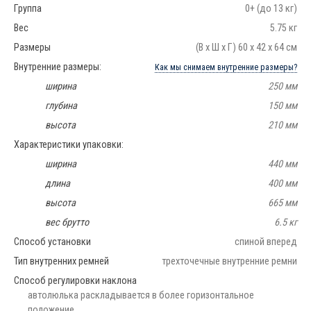
Группа
0+ (до 13 кг)
Вес
5.75 кг
Размеры
(В х Ш х Г) 60 х 42 х 64 см
Внутренние размеры:
Как мы снимаем внутренние размеры?
ширина
250 мм
глубина
150 мм
высота
210 мм
Характеристики упаковки:
ширина
440 мм
длина
400 мм
высота
665 мм
вес брутто
6.5 кг
Способ установки
спиной вперед
Тип внутренних ремней
трехточечные внутренние ремни
Способ регулировки наклона
автолюлька раскладывается в более горизонтальное
положение