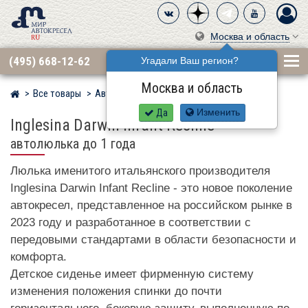
Москва и область
(495) 668-12-62
Угадали Ваш регион?
Москва и область
Все товары
Автокресла по бренду
INGLESINA
Мир детских автокресел
Да
Изменить
Inglesina Darwin Infant Recline
–
автолюлька до 1 года
Люлька именитого итальянского производителя
Inglesina Darwin Infant Recline - это новое поколение
автокресел, представленное на российском рынке в
2023 году и разработанное в соответствии с
передовыми стандартами в области безопасности и
комфорта.
Детское сиденье имеет фирменную систему
изменения положения спинки до почти