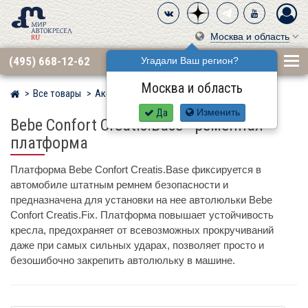
Москва и область
(495) 668-12-62
Угадали Ваш регион?
Москва и область
Все товары
Аксессуары
Базы Isofix
Мир детских автокресел
Да
Изменить
Bebe Confort Creatis.Base - ременная
платформа
Платформа Bebe Confort Creatis.Base фиксируется в
автомобиле штатным ремнем безопасности и
предназначена для установки на нее автолюльки Bebe
Confort Creatis.Fix. Платформа повышает устойчивость
кресла, предохраняет от всевозможных прокручиваний
даже при самых сильных ударах, позволяет просто и
безошибочно закрепить автолюльку в машине.