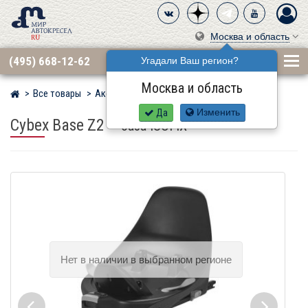
Москва и область
(495) 668-12-62
Угадали Ваш регион?
Москва и область
Все товары
Аксессуары
Базы Isofix
Мир детских автокресел
Да
Изменить
Cybex Base Z2
–
база ISOFIX