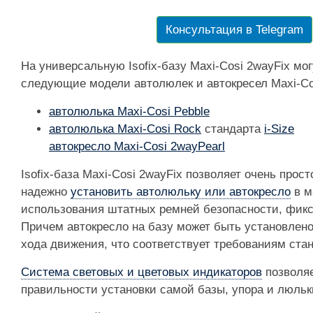
Консультация в Telegram
На универсальную Isofix-базу Maxi-Cosi 2wayFix мо
следующие модели автолюлек и автокресел Maxi-Co
автолюлька Maxi-Cosi Pebble
автолюлька Maxi-Cosi Rock
стандарта
i-Size
автокресло Maxi-Cosi 2wayPearl
Isofix-база Maxi-Cosi 2wayFix позволяет очень прос
надежно
установить автолюльку или автокресло
в м
использования штатных ремней безопасности, фикси
Причем автокресло на базу может быть установлено 
хода движения, что соответствует требованиям станд
Система световых и цветовых индикаторов
позволяе
правильности установки самой базы, упора и люльк