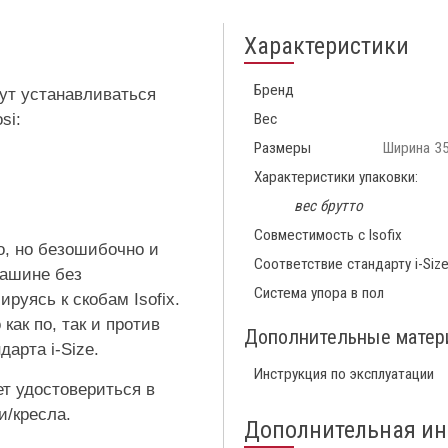
Характеристики
Бренд
гут устанавливаться
si:
Вес
Размеры
Ширина 35
Характеристики упаковки:
вес брутто
Совместимость с Isofix
то, но безошибочно и
Соответствие стандарту i-Siz
ашине без
Система упора в пол
руясь к скобам Isofix.
как по, так и против
Дополнительные мате
арта i-Size.
Инструкция по эксплуатации
т удостовериться в
и/кресла.
Дополнительная и