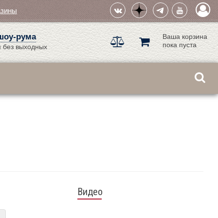
азины
шоу-рума
Ваша корзина
пока пуста
 без выходных
Видео