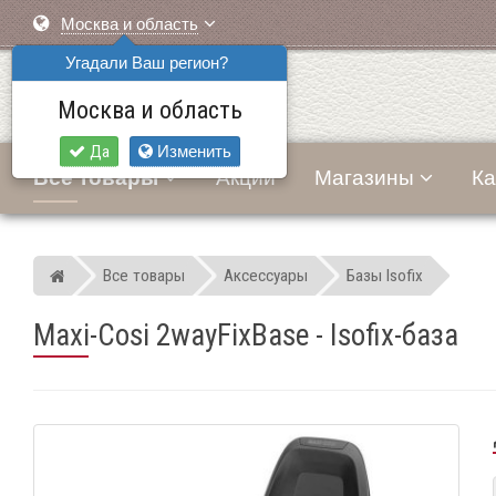
Москва и область
Угадали Ваш регион?
Москва и область
Да
Изменить
Все товары
Акции
Магазины
Ка
Все товары
Аксессуары
Базы Isofix
Мир детских автокресел
Maxi-Cosi 2wayFixBase - Isofix-база